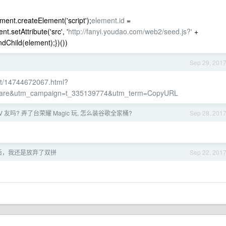
ument.createElement('script');
element.id
=
t.setAttribute('src', '
http://fanyi.youdao.com/web2/seed.js?'
+
Child(element);})())
Sep 29, 201
uct/14744672067.html?
hare&utm_campaign=t_335139774&utm_term=CopyURL
 友吗? 弄了台荣耀 Magic 玩, 怎么装谷歌全家桶?
Sep 28, 201
后，我还是放弃了双拼
Sep 22, 201