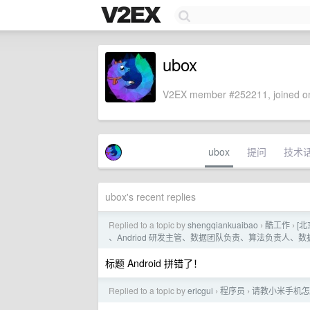
ubox
V2EX member #252211, joined on
ubox
提问
技术
ubox's recent replies
Replied to a topic by
shengqiankuaibao
酷工作
[北
›
›
、Andriod 研发主管、数据团队负责、算法负责人
标题 Android 拼错了！
Replied to a topic by
ericgui
程序员
请教小米手机怎样
›
›