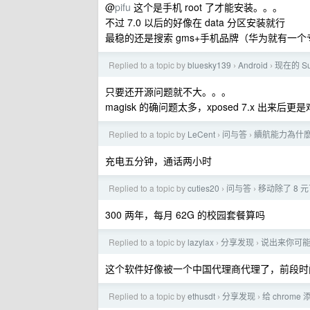
@
pifu
这个是手机 root 了才能安装。。。
不过 7.0 以后的好像在 data 分区安装就行
最稳的还是搜索 gms+手机品牌（华为就有一
Replied to a topic by
bluesky139
Android
现在的 S
›
›
只要还开源问题就不大。。。
magisk 的确问题太多，xposed 7.x 出
Replied to a topic by
LeCent
问与答
續航能力為什
›
›
充电五分钟，通话两小时
Replied to a topic by
cuties20
问与答
移动除了 8
›
›
300 两年，每月 62G 的校园套餐算吗
Replied to a topic by
lazylax
分享发现
说出来你可能
›
›
这个软件好像被一个中国代理商代理了，前段时间
Replied to a topic by
ethusdt
分享发现
给 chrome
›
›