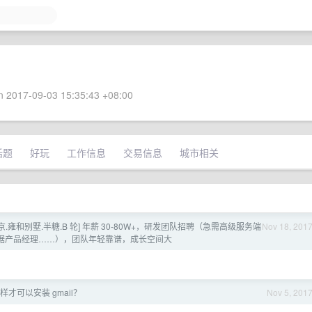
 2017-09-03 15:35:43 +08:00
话题
好玩
工作信息
交易信息
城市相关
京.雍和别墅.半糖.B 轮] 年薪 30-80W+，研发团队招聘（急需高级服务端
Nov 18, 201
、数据产品经理……），团队年轻靠谱，成长空间大
才可以安装 gmail？
Nov 5, 201