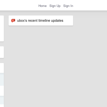
Home
Sign Up
Sign In
ubox's recent timeline updates
7
7