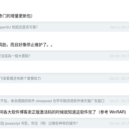
个专门的增量更新包）
uperSU 到底还是否可靠？
Nov 3, 201
来后更是鸡肋，而且好像停止维护了。。
麽沒成為一個大賣點？
Oct 26, 201
 元飞享套餐还有那个套餐给力
Oct 21, 201
不信，来自德国的软件 cfosspeed 也学中国流氓软件弹天猫广告窗口
Oct 21, 201
各大软件博客卖正版激活码的时候就知道这软件完了（参考 WinRAR)
 添加 javascript 书签，你见（用）过哪些神奇的操作？
Oct 20, 201