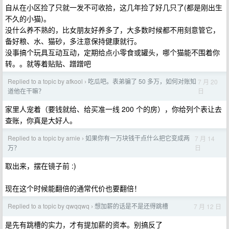
自从在小区捡了只就一发不可收拾，这几年捡了好几只了(都是刚出生
不久的小猫)。
没什么养不熟的，比女朋友好养多了，大多数时候都不用刻意管它，
备好粮、水、猫砂，多注意保持健康就行。
没事搞个玩具互动互动，定期给点小零食或罐头，哪个猫能不围着你
转。。就等着贴贴、蹭蹭吧
Replied to a topic by afkool
吃瓜吧。表弟骗了 50 多万，如何对账知
7 月 20
›
日
道他在干嘛？
家里人宠着（要钱就给、给买准一线 200 个的房），你给列个表让去
查账，你真是大好人。
Replied to a topic by arnie
如果你有一万块钱干点什么把它变成两
7 月 14
›
日
万？
取出来，摆在镜子前 :)
现在这个时候能翻倍的通常代价也要翻倍！
Replied to a topic by qwqqwq
想加薪的话是不是还得跳槽
7 月 12 日
›
是先有跳槽的实力，才有提加薪的资本。别搞反了