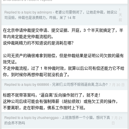
1
Replied to a topic by adminpro
老婆公司要倒闭了，让她走仲裁，她说公
›
天
司没赔，仲裁也是浪费精力，咋搞，呆了 14 年
前
在北京申请仲裁提交申请、提交证据、开庭，3 个半天就搞定了，半
年内肯定能走完仲裁流程的。
说仲裁耗精力的不知道说的是消耗在哪？
公司无资产的确很难拿到赔偿，但是仲裁结果是证明公司欠款的最有
效凭证。
不走仲裁流程，过了 1 年仲裁时效，就算以后公司有偿还能力它不给
你，到时候你再想仲裁可就没机会了。
Replied to a topic by 668866
兄弟们,公司想不赔钱逼自离,怎么办?
7 月 30 日
›
标题不就带答案吗，“逼自离”反向操作就行了，就不走！
这种公司后续可能会有强制降薪（胡扯绩效）或拖欠工资的操作，
不要离职，走在职仲裁，佛系工作按时上下班。
Replied to a topic by zhushenggao
上班族想养一个小猫，想问下真
7 月 21
›
日
的会养不熟吗