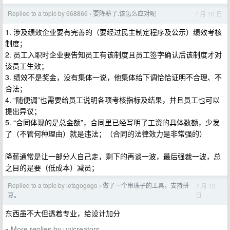
Replied to a topic by 668866
要降薪了.该怎么应对呢
7 月 10 日
›
1. 涉及绩效企业要有完善的（要经过民主制定程序及公示）绩效考核
制度；
2. 员工入职时企业要告知员工有该制度且员工签字确认后该制度才对
该员工生效；
3. 绩效不是奖金，没有集体一说，他集体给下调恰恰证明不合理、不
合法；
4. “随便调”也需要给员工说明各项考核指标及结果，并且员工也可以
提出异议；
5. “合同体现的是总金额”，合同里已经写明了工资的具体数额，少发
了（不管何种理由）就是违法；（合同的法律效力是非常强的）
降薪通常是让一部分人自己走，剩下的再谈一波，最后强裁一波，总
之目的是要（低成本）减员；
Replied to a topic by letsgogogo
做了一个串珠子的工具，支持拼
7 月 10
›
日
豆。
东西虽不大但透着专业，给设计加分
More replies by unicreators
»