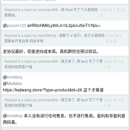
Replied to a topic by unknown666
用 Rust 写了个大麦网抢
2024 年 7 月 18
›
日
票脚本。
@
poczm123
aHR0cHM6Ly90Lm1lL2plcnJ5eTI1Nzc=
Replied to a topic by Hell0W0rldj
请教下 V 友们，关于大麦网抢
2024 年 3
›
月 4 日
票脚本开发自用 的技术栈
走协议最好，但是逆向成本高。真机群控也得过验证。
Replied to a topic by unknown666
我又来了, 用 tauri 写了个票
2024 年 3 月
›
4 日
星球的抢票客户端
@
cnnbboy
@
Meikkko
https://kejiwang.store/?type=product&id=26 这个才离谱
Replied to a topic by unknown666
我又来了, 用 tauri 写了个票
2024 年 3 月
›
4 日
星球的抢票客户端
@
cnnbboy
本人没有进行任何售卖，也不进行售卖。盈利和非盈利是
两码事。