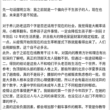
先一句话摆明立场：我之前就是一个偏向于不生孩子的人，现在也
是，未来是不是不知道。
对于养儿防老这四个字是否还适用于现在的社会，我觉得是大概率适
用，小概率翻车。但养孩子这件事情，一定会降低生孩子那一刻前 2
年到后 12 年的生活质量，并且极大的降低家庭财富的稳定程度。这
一点，从疫情开始到现在的出生率断崖式下跌就能看得出来了。人们
会用脚投票，这个自不必多言。
此外，由于之前在在线教育干过 5 年，对国内的教育方针和理念有比
较深的了解吧。真正的顶部天龙人接触不到，但通过一些途径略窥一
二，得到的结论是这些人不和咱们平头老百姓生活在一个世界，不用
参考；伪顶部和头部的那些人卷上天，那些所谓的北京小学夏季实践
去了趟南极，真的不是段子；腰部的中产也被贩卖焦虑卷的一批，但
是大多数人根本没意识到心理健康问题，所以才会有最近比较诧异的
那个数字，大量中学阶段的未成年人患上了不同程度的抑郁症。
疫情让这件事情更严重了。我姐姐的第一个孩子今年四岁了，在她的
记忆里，还没见过人与人之间的亲密交流，也没见过人出门不用带口
罩的样子。
上面的这些负面因素，都会增加那个翻车事件的概率。不管是你教导