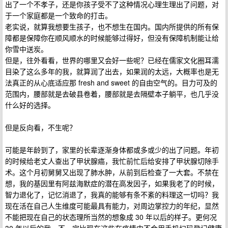
出了一个不孝子，还是你孩子受不了这种情况心理生理出了问题，对
于一个家庭都是一个致命的打击。
老实说，就算我想要生孩子，也不想生在国内。国内所提供的所有保
障都是保障你在顺风顺水的时候能够过得好，但没有保障机制能让给
你雪中送炭。
但是，往外看看，世界的哪里又会好一些呢？已经在儒家文化圈耳濡
目染了这么多年的我，就算润了出去，如果润的太远，大概率也是无
法真正的从心底适应那 fresh and sweet 的自由空气的。目力可及的
范围内，腰部就是去破县卷着，腰部就是去隔壁本子躺平，也几乎没
什么好的选择。
但是反向看，不生呢？
可能是年龄到了，家里的长辈逐渐身体都或多或少的出了问题。年初
的时候给老丈人查出了甲状腺癌，我忙前忙后给安排了甲状腺切除手
术。这个月初舅舅又出现了肺水肿，从前到后检查了一大套。不禁在
想，我的基因里有阿兹海默症的潜在高发因子，如果我老了的时候，
智力退化了，记忆消退了，我真的能够有条不紊的料理这一切吗？我
现在活在自己人生维度可能最具有能力，对周边掌控力的年纪，显然
不能把现在自己的状态理所当然的想象成 30 年以后的样子。更何况