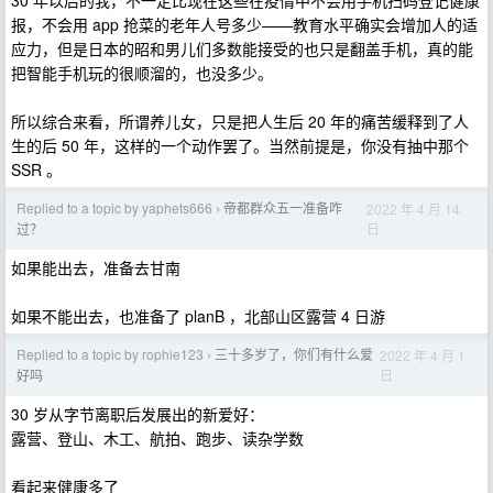
30 年以后的我，不一定比现在这些在疫情中不会用手机扫码登记健康
报，不会用 app 抢菜的老年人号多少——教育水平确实会增加人的适
应力，但是日本的昭和男儿们多数能接受的也只是翻盖手机，真的能
把智能手机玩的很顺溜的，也没多少。
所以综合来看，所谓养儿女，只是把人生后 20 年的痛苦缓释到了人
生的后 50 年，这样的一个动作罢了。当然前提是，你没有抽中那个
SSR 。
Replied to a topic by yaphets666
帝都群众五一准备咋
2022 年 4 月 14
›
日
过？
如果能出去，准备去甘南
如果不能出去，也准备了 planB ，北部山区露营 4 日游
Replied to a topic by rophie123
三十多岁了，你们有什么爱
2022 年 4 月 1
›
日
好吗
30 岁从字节离职后发展出的新爱好：
露营、登山、木工、航拍、跑步、读杂学数
看起来健康多了