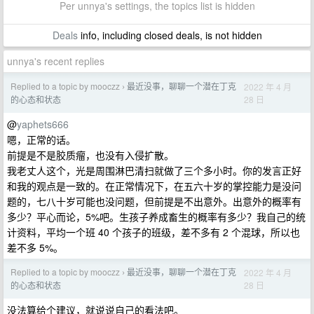
Per unnya's settings, the topics list is hidden
Deals
info, including closed deals, is not hidden
unnya's recent replies
Replied to a topic by mooczz
最近没事，聊聊一个潜在丁克
2022 年 4 月
›
28 日
的心态和状态
@
yaphets666
嗯，正常的话。
前提是不是胶质瘤，也没有入侵扩散。
我老丈人这个，光是周围淋巴清扫就做了三个多小时。你的发言正好
和我的观点是一致的。在正常情况下，在五六十岁的掌控能力是没问
题的，七八十岁可能也没问题，但前提是不出意外。出意外的概率有
多少？平心而论，5%吧。生孩子养成畜生的概率有多少？我自己的统
计资料，平均一个班 40 个孩子的班级，差不多有 2 个混球，所以也
差不多 5%。
Replied to a topic by mooczz
最近没事，聊聊一个潜在丁克
2022 年 4 月
›
28 日
的心态和状态
没法算给个建议，就说说自己的看法吧。