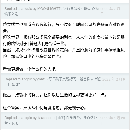
Replied to a topic by MOONLIGHTT
银行总部和互联网 Offer
2022 年 2 月 11
›
日
该怎么选
感觉楼主也知道应该选银行，只不过对互联网公司的高薪有点难以割
舍。
但这世界上哪有那么多我全都要的剧本，从人生的维度考量应该是银
行的路径对于 [普通人] 更合适一些。
当然，如果你怀抱着改变世界的志向，并且愿意为了这件事情承担风
险，那去你口中的互联网公司也行。
看你更想做一个什么样的人吧。
Replied to a topic by gkiwi
每日孩子灵魂拷问：爸爸你去上班
2022 年 2 月 9
›
日
干什么呀？
做出一点微小的努力，让你以后生活的世界变得更好一点。
这个答案，应该从任何角度考虑，都无愧于心。
Replied to a topic by futureeent
[抽奖] 春节将至，整点烤虾
2022 年 1 月 20
›
日
带回家吧！