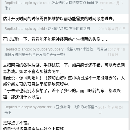
Replied to a topic by oldIron
版本迭代太快感觉有点 hold 不
2018 年 5 月 5
›
日
住了
估计开发时间的时候需要把维护以前功能需要的时间考虑进去。
Replied to a topic by Livid
刚刚刷 V2EX 首页时看到的
2018 年 4 月 2 日
›
可以试验一下，看看能不能用神经网络产生很萌的头像……
Replied to a topic by bubberybubbery
校招 Offer 求比较，网易游
2017 年 10
›
月 8 日
戏研发与阿里云后台开发哪个更好一些？
去把网易的各种端游、手游试玩一下。如果感觉还不错，可以考虑网
易游戏。如果不喜欢那就去阿里。
顺便说，像《阴阳师》《梦幻西游》这种项目是不一定能进去的。大
部分新立项的项目结局都是胎死腹中。
至于未来也就别太多想了，差不了多少的。而且眼前的东西都没兴
趣，那还谈什么以后。
Replied to a topic by cqcn1991
豆瓣友读：找你的友邻借本
2017 年 9 月 24
›
日
书吧
觉得点子不错。
但是觉得将目标定位在社交上更好。