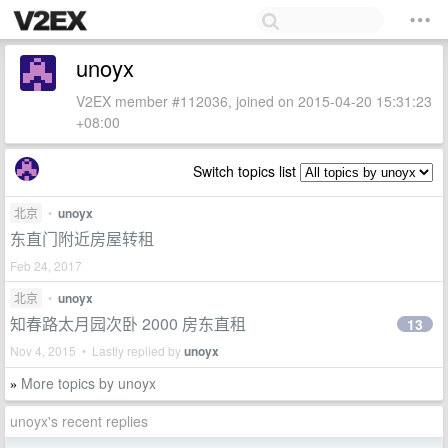
unoyx
V2EX member #112036, joined on 2015-04-20 15:31:23
+08:00
Switch topics list
北京
•
unoyx
东直门附近房屋转租
Feb 24, 2017
北京
•
unoyx
知春路太月园次卧 2000 房东直租
13
Nov 4, 2015 • Lastly replied by
unoyx
More topics by unoyx
»
unoyx's recent replies