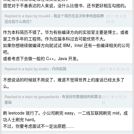
感觉对于不善表达的人来说，没什么比借书、还书更好相互勾搭的。
Replied to a topic by linux40
我这个简历在这次秋季校园招聘
2017 年 9 月
›
20 日
适合投什么岗位？
作为本科简历不错了。华为有些编译方向的实验室主要是博士，或者
是工作多年的工程师。作为应届本科过去可能优势不大。
如果你想继续做编译方向就试试 IBM，Intel 还有一些编译相关的公司
吧。
或者考虑下去做一般的 C++，Java 开发。
Replied to a topic by xcatliu
内向如我
2017 年 6 月 24 日
›
不想说话的时候就不用说了，难道不觉得世界上的废话已经太多了
么。
Replied to a topic by gaoyadianta
有良好的数据结构和算法
2017 年 5 月 21
›
日
基础
刷 leetcode 就行了。小公司刷完 easy，一二线互联网刷完 mid，成
功人士刷完 hard。
不过，你要考虑面试不一定出原题……