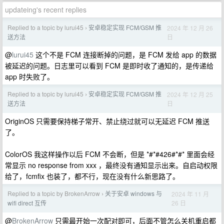
updateing's recent replies
Replied to a topic by lurui45
安卓稳定实现 FCM/GSM 推
2024 年 12 月 26
›
日
送方法
@
lurui45
这个不是 FCM 连接断掉的问题，是 FCM 发给 app 的数据
被延迟的问题。日志里可以看到 FCM 是即时收了通知的，是传递给
app 时失败了。
Replied to a topic by lurui45
安卓稳定实现 FCM/GSM 推
2024 年 12 月 25
›
日
送方法
OriginOS 只需要保持梯子常开、禁止绕过就可以无延迟 FCM 推送
了。
ColorOS 我这样操作以后 FCM 不会断，但是 *#*#426#*#* 里面会经
常显示 no response from xxx ，最终没有通知显示出来。自启动权限
给了，fcmfix 也装了，都不行，现在没有什么新思路了。
Replied to a topic by BrokenArrow
关于安卓 windows 与
2024 年 11 月
›
26 日
wifi direct 互传
@
BrokenArrow
只需最开始一次配对即可，后面不管怎么关机重启都