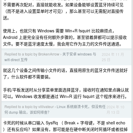
不需要再次配对，直接就能收发。如果设备能够设置蓝牙持续可见
（而不是进入设置菜单时才可见），那么甚至可以无需配对直接传
送。
使用上，也就只有 Windows 需要 Win+R fsquirt 比较麻烦点，
Android 上是完全没有任何额外步骤的，甚至锁着屏都可以提示接收
文件。要不是蓝牙速度太慢，我会用它作为主力的文件传送通道。
Replied to a topic by BrokenArrow
关于安卓 windows 与
2024 年 11 月
›
25 日
wifi direct 互传
就这几个设备之间传输小文件的话，直接用原生的蓝牙文件传送就好
了，什么软件都不需要装。
手机/平板发送时从分享菜单里面选择蓝牙，接收时在通知里点确认就
可以。Windows 收发都是通过 Win+R 运行 fsquirt 这个程序来进行。
Replied to a topic by villivateur
Linux 系统崩溃卡死，但没有任
2024 年 10
›
月 13 日
何 dump 输出，该如何排查？
卡死的时候从串口输入 SysRq （ Break + 字母键，不是 shell echo
）还有反应吗？如果没有，那可能是在硬中断关闭时死循环或者挂掉