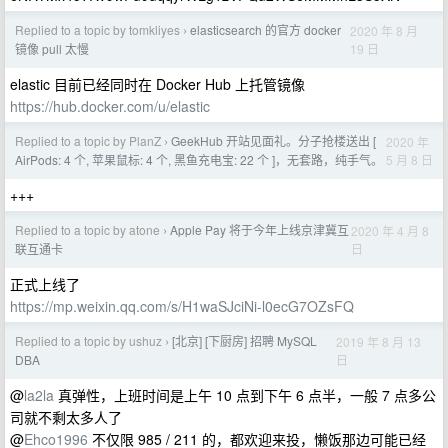
Replied to a topic by tomkliyes
elasticsearch 的官方 docker
2020 年 8 月
›
19 日
镜像 pull 太慢
elastic 目前已经同时在 Docker Hub 上托管镜像
https://hub.docker.com/u/elastic
Replied to a topic by PlanZ
GeekHub 开站见面礼。分子抢楼送出 [
2020 年
›
5 月 8 日
AirPods: 4 个, 苹果鼠标: 4 个, 黑鱼充电宝: 22 个 ]，无套路，纯手气。
+++
Replied to a topic by atone
Apple Pay 将于今年上线京津冀互
2020 年 4 月 8
›
日
联互通卡
正式上线了
https://mp.weixin.qq.com/s/H1waSJciNi-l0ecG7OZsFQ
Replied to a topic by ushuz
[北京] [下厨房] 招聘 MySQL
2019 年 8 月 13
›
日
DBA
@
la2la
真弹性，上班时间是上午 10 点到下午 6 点半，一般 7 点多公
司就不剩太多人了
@
Ehco1996
不仅限 985 / 211 的，都欢迎来投，懒饭那边可能已经