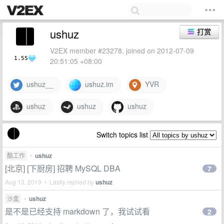
ushuz
打赏
V2EX member #23278, joined on 2012-07-09
1.55
20:51:05 +08:00
ushuz__
ushuz.im
YVR
ushuz
ushuz
ushuz
Switch topics list
酷工作
•
ushuz
[北京] [下厨房] 招聘 MySQL DBA
7
Aug 13, 2019 • Lastly replied by
ushuz
沙盒
•
ushuz
是不是已经支持 markdown 了，我试试看
2