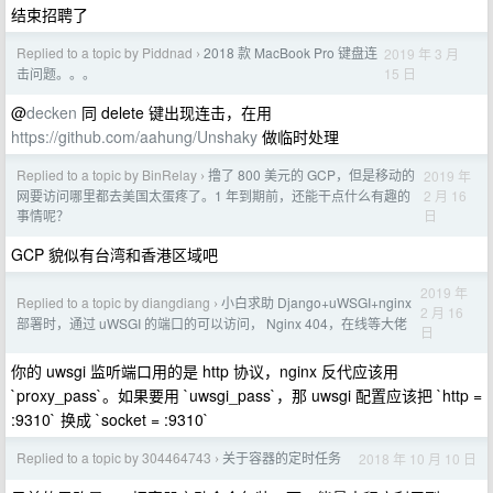
结束招聘了
Replied to a topic by Piddnad
2018 款 MacBook Pro 键盘连
2019 年 3 月
›
15 日
击问题。。。
@
decken
同 delete 键出现连击，在用
https://github.com/aahung/Unshaky
做临时处理
Replied to a topic by BinRelay
撸了 800 美元的 GCP，但是移动的
2019 年
›
2 月 16
网要访问哪里都去美国太蛋疼了。1 年到期前，还能干点什么有趣的
日
事情呢？
GCP 貌似有台湾和香港区域吧
2019 年
Replied to a topic by diangdiang
小白求助 Django+uWSGI+nginx
›
2 月 16
部署时，通过 uWSGI 的端口的可以访问， Nginx 404，在线等大佬
日
你的 uwsgi 监听端口用的是 http 协议，nginx 反代应该用
`proxy_pass`。如果要用 `uwsgi_pass`，那 uwsgi 配置应该把 `http =
:9310` 换成 `socket = :9310`
Replied to a topic by 304464743
关于容器的定时任务
2018 年 10 月 10 日
›