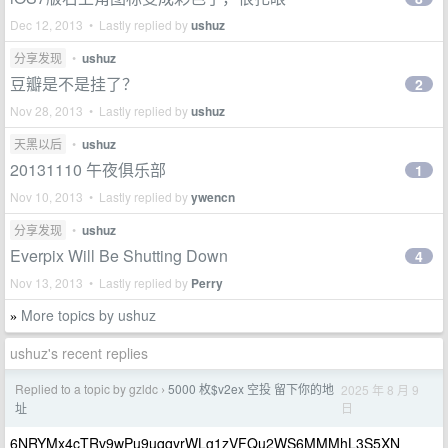
Dec 12, 2013 • Lastly replied by
ushuz
分享发现
•
ushuz
豆瓣是不是挂了？
2
Nov 28, 2013 • Lastly replied by
ushuz
天黑以后
•
ushuz
20131110 午夜俱乐部
1
Nov 10, 2013 • Lastly replied by
ywencn
分享发现
•
ushuz
Everpix Will Be Shutting Down
4
Nov 13, 2013 • Lastly replied by
Perry
More topics by ushuz
»
ushuz's recent replies
Replied to a topic by gzldc
5000 枚$v2ex 空投 留下你的地
2025 年 8 月 9
›
日
址
6NRYMx4cTRv9wPu9uqqyrWLg1zVFQu2WS6MMMhL3S5XN