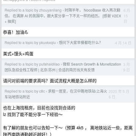
Replied to a topic by zhouyanliang
时隔半年， NocoBase 收入再次翻
6 月
›
15
倍。 在满屏 AI 的氛围中，跟大家分享一下不太一样的经历。 [感谢 V2EX
日
+ 抽奖]
恭喜！加油💪
Replied to a topic by pkuxkxqiu
想问下大家早餐都吃什么？
4 月 14 日
›
美式+馒头+鸡蛋
Replied to a topic by pufahaidilao
微软 Search Growth & Monetization
3 月
›
9 日
团队急招全栈工程师 | 北京/苏州 | 合适的简历当天有反馈
请问对前端的要求高吗？面试流程大概是怎么样的
Replied to a topic by c8c
求租一居室，在汉中路地铁站/上海火
2025 年 5 月
›
6 日
车站地铁站附近
也在上海找租房，目前也没找到合适的
lz 找到了能不能分享一下经验～
有了解的朋友也可以告知一下～（预算 4k5 ， 离地铁站近一些，距离
陕西南路通勤越近越好！）