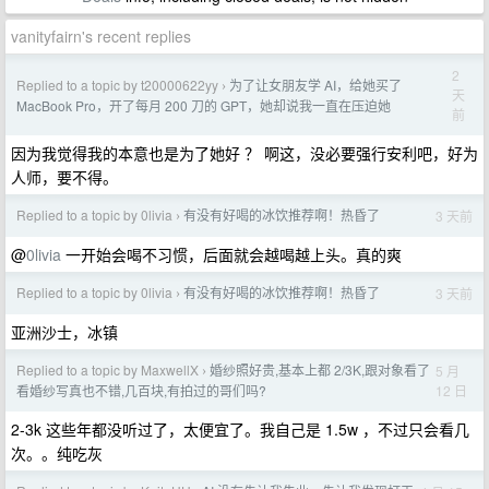
vanityfairn's recent replies
2
Replied to a topic by t20000622yy
为了让女朋友学 AI，给她买了
›
天
MacBook Pro，开了每月 200 刀的 GPT，她却说我一直在压迫她
前
因为我觉得我的本意也是为了她好 ？ 啊这，没必要强行安利吧，好为
人师，要不得。
Replied to a topic by 0livia
有没有好喝的冰饮推荐啊！热昏了
3 天前
›
@
0livia
一开始会喝不习惯，后面就会越喝越上头。真的爽
Replied to a topic by 0livia
有没有好喝的冰饮推荐啊！热昏了
3 天前
›
亚洲沙士，冰镇
Replied to a topic by MaxwellX
婚纱照好贵,基本上都 2/3K,跟对象看了
5 月
›
12 日
看婚纱写真也不错,几百块,有拍过的哥们吗?
2-3k 这些年都没听过了，太便宜了。我自己是 1.5w ，不过只会看几
次。。纯吃灰