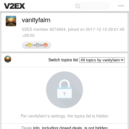
vanityfairn
V2EX member #274604, joined on 2017-12-15 09:01:45
+08:00
4
14
86
Switch topics list
Per vanityfairn's settings, the topics list is hidden
Deals
info, including closed deals, is not hidden