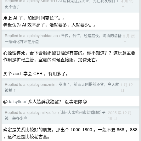
Replied to a topic by KaitoHH
AI 没有先让我失业，先让我发现打工
4 月 15
›
日
更不值了
用上 AI 了，加班时间变长了。。
老板认为 AI 效率高了，活就要多，人就要少。。
Replied to a topic by haidaotao
各位，各位，经常熬夜，喝酒的请备
3 月 25
›
日
一瓶硝化甘油在身边
心源性猝死，舌下含服硝酸甘油是有害的。你不知道？？这玩意主要
作用是扩张血管，室颤的时候直接服，加速死亡。
买个 aed+学会 CPR ，有用多了。
Replied to a topic by onezmin
崩溃了，前两天刚提前还贷，今天就
1 月 12
›
日
被裁了
@
daisyfloor
众人皆醉我独醒？ 没事吧你😂
Replied to a topic by milksofter
请问大家杭州市结婚随份子
2025 年 12 月
›
19 日
钱一般多少啊
确定是关系比较好的朋友，那出个 1000-1800 。一般不要 666 ，888
，这种还是比较老古套。