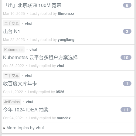
「出」北京联通 100M 宽带
6
Mar 10, 2025 • Lastly replied by
Simonzzz
二手交易
•
vhui
出台 N1
3
Mar 22, 2023 • Lastly replied by
yongliang
Kubernetes
•
vhui
Kubernetes 云平台多租户方案选择
10
Oct 25, 2022 • Lastly replied by
vhui
二手交易
•
vhui
收百度文库年卡
1
Sep 1, 2022 • Lastly replied by
0526
JetBrains
•
vhui
今年 1024 IDEA 抽奖
11
Oct 24, 2021 • Lastly replied by
mandex
More topics by vhui
»