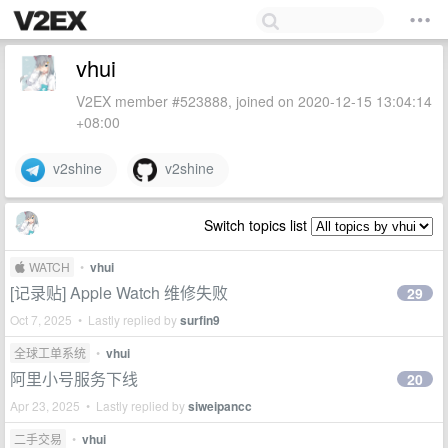
vhui
V2EX member #523888, joined on 2020-12-15 13:04:14
+08:00
v2shine
v2shine
Switch topics list
 WATCH
•
vhui
[记录贴] Apple Watch 维修失败
29
Oct 7, 2025 • Lastly replied by
surfin9
全球工单系统
•
vhui
阿里小号服务下线
20
Apr 23, 2025 • Lastly replied by
siweipancc
二手交易
•
vhui