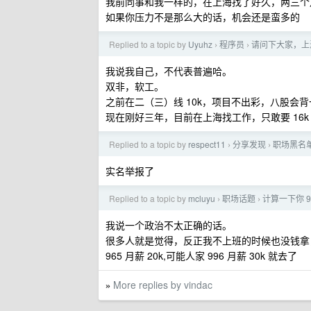
我前同事和我一样的，在上海找了好久，两三个月，
如果你压力不是那么大的话，机会还是蛮多的
Replied to a topic by
Uyuhz
程序员
请问下大家，上海
›
›
我说我自己，不代表普遍哈。
双非，软工。
之前在二（三）线 10k，项目不出彩，八股会
现在刚好三年，目前在上海找工作，只敢要 16k 
Replied to a topic by
respect11
分享发现
职场黑名
›
›
实名举报了
Replied to a topic by
mcluyu
职场话题
计算一下你 9
›
›
我说一个政治不太正确的话。
很多人就是觉得，反正我不上班的时候也没钱拿，
965 月薪 20k,可能人家 996 月薪 30k 就去了
More replies by vindac
»