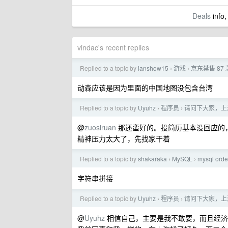
Deals
info,
vindac's recent replies
Replied to a topic by
ianshow15
游戏
京东禁售 87
›
›
动森应该是因为里面的中国地图没包含台湾
Replied to a topic by
Uyuhz
程序员
请问下大家，上海
›
›
@
zuosiruan
那还蛮好的。投简历基本没回应的
精神压力太大了，先找家干着
Replied to a topic by
shakaraka
MySQL
mysql o
›
›
字符串拼接
Replied to a topic by
Uyuhz
程序员
请问下大家，上海
›
›
@
Uyuhz
相信自己，主要是我不敢要，而且经济