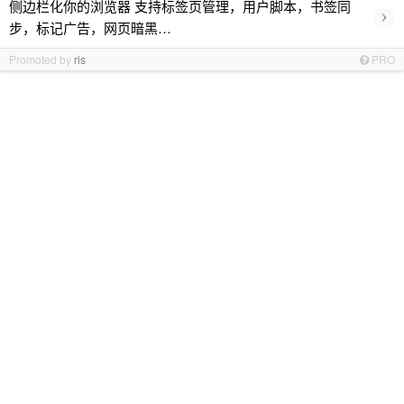
侧边栏化你的浏览器 支持标签页管理，用户脚本，书签同
›
步，标记广告，网页暗黑…
Promoted by
ris
PRO