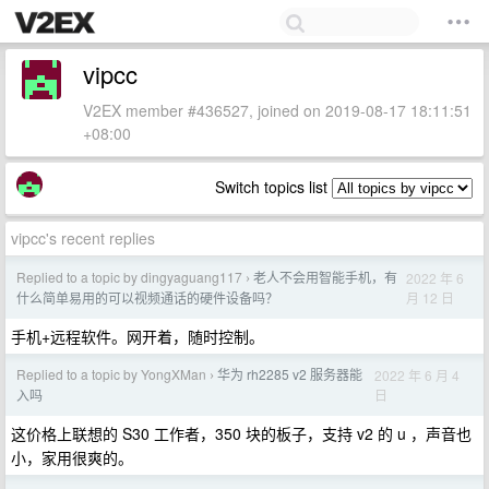
vipcc
V2EX member #436527, joined on 2019-08-17 18:11:51
+08:00
Switch topics list
vipcc's recent replies
Replied to a topic by dingyaguang117
老人不会用智能手机，有
2022 年 6
›
月 12 日
什么简单易用的可以视频通话的硬件设备吗？
手机+远程软件。网开着，随时控制。
Replied to a topic by YongXMan
华为 rh2285 v2 服务器能
2022 年 6 月 4
›
日
入吗
这价格上联想的 S30 工作者，350 块的板子，支持 v2 的 u ，声音也
小，家用很爽的。