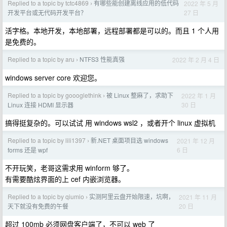
Replied to a topic by tctc4869
有哪些能创建离线应用的低代码
2022 年 5 月
›
27 日
开发平台或无代码开发平台？
活字格。本地开发，本地部署，远程部署都是可以的。而且 1 个人用
是免费的。
Replied to a topic by aru
NTFS3 性能真强
2022 年 2 月 4 日
›
windows server core 欢迎您。
Replied to a topic by goooglethink
被 Linux 整麻了，求助下
2022 年 1 月
›
30 日
Linux 连接 HDMI 显示器
搞得挺复杂的。可以试试 用 windows wsl2 ，或者开个 linux 虚拟机
Replied to a topic by lili1397
新.NET 桌面项目选 windows
2021 年 12 月
›
6 日
forms 还是 wpf
不开玩笑，老哥这需求用 winform 够了。
有需要酷炫界面的上 cef 内嵌浏览器。
Replied to a topic by qiumio
实测阿里云盘开始限速，坑啊，
2021 年 11 月
›
20 日
天下就没有免费的午餐
超过 100mb 必须网盘客户端了，不可以 web 了