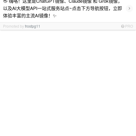
👋 嗨咯！这里是ChatGPT镜像、Claude镜像 和 Grok镜像，
›
以及AI大模型API一站式服务站点~点击下方导航按钮，立即
体验丰富的主流AI镜像！✨
Promoted by
frostpg11
PRO