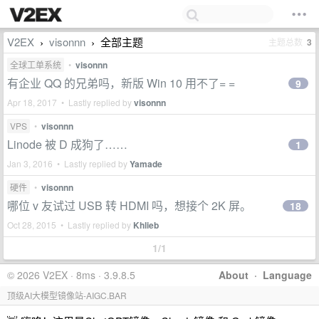
V2EX
visonnn
全部主题
主题总数
3
›
›
全球工单系统
•
visonnn
有企业 QQ 的兄弟吗，新版 Win 10 用不了= =
9
Apr 18, 2017 • Lastly replied by
visonnn
VPS
•
visonnn
Linode 被 D 成狗了……
1
Jan 3, 2016 • Lastly replied by
Yamade
硬件
•
visonnn
哪位 v 友试过 USB 转 HDMI 吗，想接个 2K 屏。
18
Oct 28, 2015 • Lastly replied by
Khlieb
1/1
© 2026 V2EX · 8ms · 3.9.8.5
About
·
Language
顶级AI大模型镜像站-AIGC.BAR