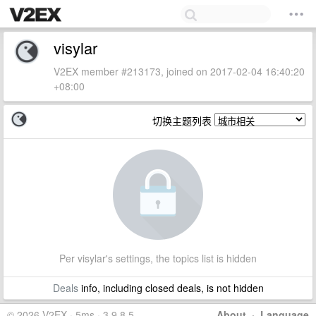
visylar
V2EX member #213173, joined on 2017-02-04 16:40:20
+08:00
切换主题列表
Per visylar's settings, the topics list is hidden
Deals
info, including closed deals, is not hidden
© 2026 V2EX · 5ms · 3.9.8.5
About
·
Language