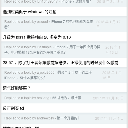
Replied to a topic by lun10439547
iPhone 7 返修开始？
2018 年 2 月 3 日
›
遇到过类似于 windows 的注销
Replied to a topic by psweet
iPhone 7 的电池损耗怎么查
2018 年 1 月 17
›
日
看？
升级为 ios11 后损耗由 20 多变为 8.16
Replied to a topic by lifesimple
iPhone 7 用了一年四个月的样
2018 年 1
›
月 16 日
子，电池损耗 13%左右的水平算严重么？
28.57 ，除了打王者荣耀感觉掉电快，正常使用的时候没什么感觉
Replied to a topic by wycxb2006
想买个 2 千以下的二手
2018 年 1 月
›
16 日
iPhone ，有什么推荐的没？
运气好能够买 7
Replied to a topic by hexiang
55 寸电视，求推荐
2017 年 11 月 18 日
›
反正别买 tcl
Replied to a topic by andrewpsy
第一个开箱的？
2017 年 11 月 4 日
›