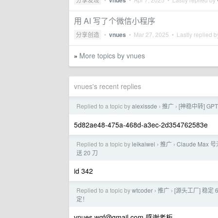
vnues
用 AI 写了个微信小程序
分享创造
•
vnues
•
Mar 27, 2025
• Lastly replied 
More topics by vnues
»
vnues's recent replies
Replied to a topic by
alexissde
推广
[神稳中转] G
›
›
5d82ae48-475a-468d-a3ec-2d354762583e
Replied to a topic by
leikaiwei
推广
Claude Max 号
›
›
送 20 刀
id 342
Replied to a topic by
wtcoder
推广
[源头工厂] 稳定 6
›
›
定！
vnues.wgf@gmail.com
感谢老板