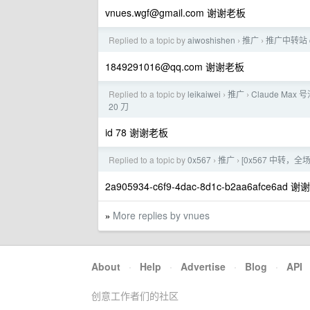
vnues.wgf@gmail.com
谢谢老板
Replied to a topic by
aiwoshishen
推广
推广中转站 co
›
›
1849291016@qq.com
谢谢老板
Replied to a topic by
leikaiwei
推广
Claude Max 号
›
›
20 刀
id 78 谢谢老板
Replied to a topic by
0x567
推广
[0x567 中转，全场
›
›
2a905934-c6f9-4dac-8d1c-b2aa6afce6ad 
More replies by vnues
»
About
·
Help
·
Advertise
·
Blog
·
API
创意工作者们的社区