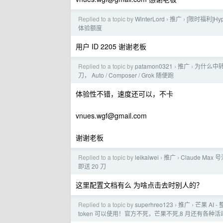
Replied to a topic by
WinterLord
推广
[限时福利]H
›
›
体验额度
用户 ID 2205 谢谢老板
Replied to a topic by
patamon0321
推广
为什么中转里
›
›
刀， Auto / Composer / Grok 随便跑
体验性不错，速度还可以，不卡
vnues.wgf@gmail.com
谢谢老板
Replied to a topic by
leikaiwei
推广
Claude Max 号
›
›
即送 20 刀
这里配置文档有么 为啥点击去时别人的？
Replied to a topic by
superhreo123
推广
芒果 AI 
›
›
token 可以使用！官方不死，芒果不死,8 月还有各种