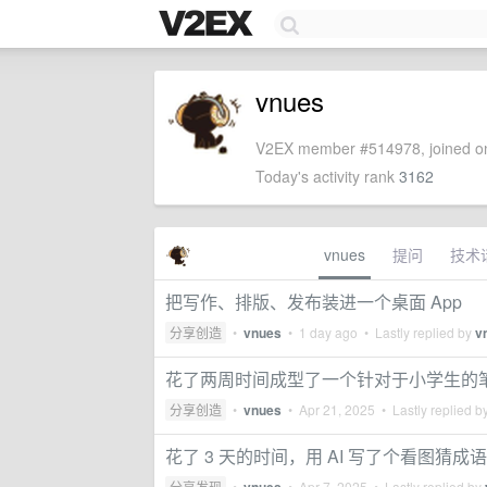
vnues
V2EX member #514978, joined on
Today's activity rank
3162
vnues
提问
技术
把写作、排版、发布装进一个桌面 App
分享创造
•
vnues
•
1 day ago
• Lastly replied by
v
花了两周时间成型了一个针对于小学生的笔画
分享创造
•
vnues
•
Apr 21, 2025
• Lastly replied b
花了 3 天的时间，用 AI 写了个看图猜
分享发现
•
•
Apr 7, 2025
• Lastly replied by