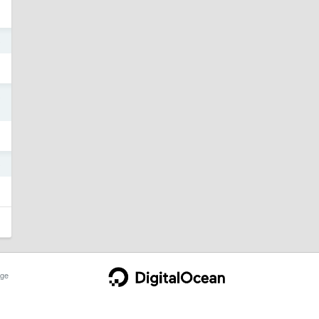
o
o
o
ge