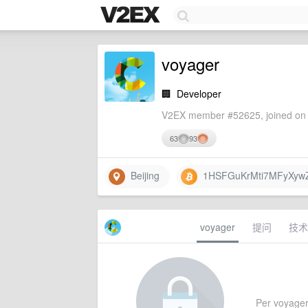
voyager
🏢
Developer
V2EX member #52625, joined on 
63
93
Beijing
1HSFGuKrMti7MFyXywZ
voyager
提问
技术
Per voyager'