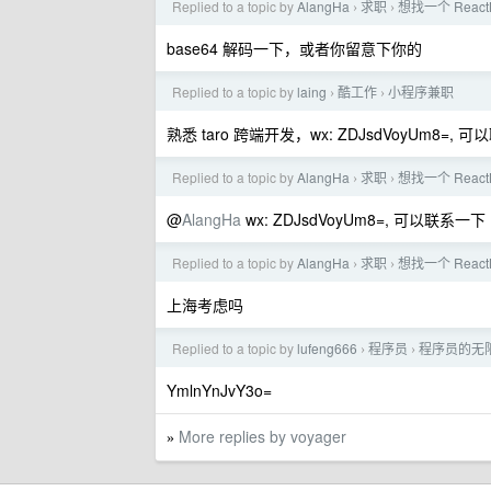
Replied to a topic by
AlangHa
求职
想找一个 React
›
›
base64 解码一下，或者你留意下你的
Replied to a topic by
laing
酷工作
小程序兼职
›
›
熟悉 taro 跨端开发，wx: ZDJsdVoyUm8=, 
Replied to a topic by
AlangHa
求职
想找一个 React
›
›
@
AlangHa
wx: ZDJsdVoyUm8=, 可以联系一下
Replied to a topic by
AlangHa
求职
想找一个 React
›
›
上海考虑吗
Replied to a topic by
lufeng666
程序员
程序员的无
›
›
YmlnYnJvY3o=
More replies by voyager
»