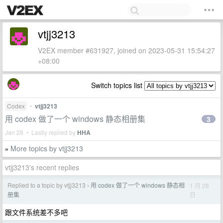
vtjj3213
V2EX member #631927, joined on 2023-05-31 15:54:27
+08:00
Switch topics list
Codex
•
vtjj3213
用 codex 做了一个 windows 静态相册集
3
Jan 28 • Lastly replied by
HHA
More topics by vtjj3213
»
vtjj3213's recent replies
Replied to a topic by vtjj3213
用 codex 做了一个 windows 静态相
1 月 28
›
日
册集
跟文件系统差不多吧