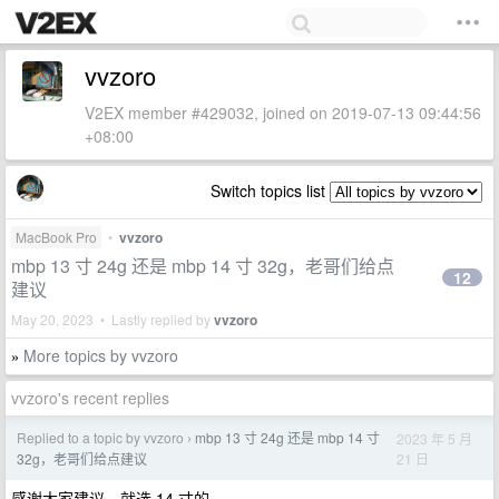
vvzoro
V2EX member #429032, joined on 2019-07-13 09:44:56
+08:00
Switch topics list
MacBook Pro
•
vvzoro
mbp 13 寸 24g 还是 mbp 14 寸 32g，老哥们给点
12
建议
May 20, 2023 • Lastly replied by
vvzoro
More topics by vvzoro
»
vvzoro's recent replies
Replied to a topic by vvzoro
mbp 13 寸 24g 还是 mbp 14 寸
2023 年 5 月
›
21 日
32g，老哥们给点建议
感谢大家建议，就选 14 寸的