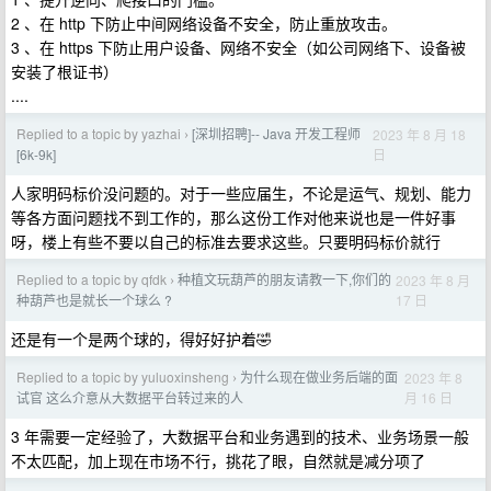
2 、在 http 下防止中间网络设备不安全，防止重放攻击。
3 、在 https 下防止用户设备、网络不安全（如公司网络下、设备被
安装了根证书）
....
Replied to a topic by yazhai
[深圳招聘]-- Java 开发工程师
2023 年 8 月 18
›
日
[6k-9k]
人家明码标价没问题的。对于一些应届生，不论是运气、规划、能力
等各方面问题找不到工作的，那么这份工作对他来说也是一件好事
呀，楼上有些不要以自己的标准去要求这些。只要明码标价就行
Replied to a topic by qfdk
种植文玩葫芦的朋友请教一下,你们的
2023 年 8 月
›
17 日
种葫芦也是就长一个球么 ?
还是有一个是两个球的，得好好护着🤣
Replied to a topic by yuluoxinsheng
为什么现在做业务后端的面
2023 年 8
›
月 16 日
试官 这么介意从大数据平台转过来的人
3 年需要一定经验了，大数据平台和业务遇到的技术、业务场景一般
不太匹配，加上现在市场不行，挑花了眼，自然就是减分项了