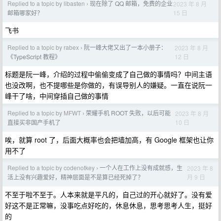
Replied to a topic by libasten
现在除了 QQ 邮箱，免费的企业
2023 年 8 月
›
15 日
邮箱哪家好？
飞书
Replied to a topic by rabex
阮一峰大佬又出了一本小册子：
2023 年 8 月
›
12 日
《TypeScript 教程》
标题是阮一峰，介绍的过程中偷偷变成了自己做的事情吗？中间主语
也没改啊，也不提哪些是你做的，有误导别人的嫌疑。一直在说阮一
峰干了啥，中间穿插自己做的事情
Replied to a topic by MFWT
荣耀手机 ROOT 失败，以后可能
2023 年 8 月
›
10 日
直接买非国产手机了
唉，就算 root 了，后面大概率也会把墙加高，有 Google 框架也让你
用不了
Replied to a topic by codenotkey
一个人在工作上没有成就感，生
2023 年 8
›
月 9 日
活上没有兴趣爱好，精神层面是不是算已经死掉了？
不至于啦不至于。人本来就是平凡的，自己过的开心就好了。没有爱
好这不是正常嘛，没事吃点好吃的，休息休息，思考思考人生，挺好
的