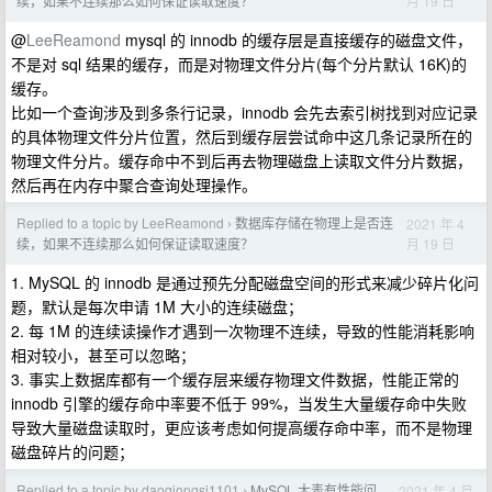
月 19 日
续，如果不连续那么如何保证读取速度？
@
LeeReamond
mysql 的 innodb 的缓存层是直接缓存的磁盘文件，
不是对 sql 结果的缓存，而是对物理文件分片(每个分片默认 16K)的
缓存。
比如一个查询涉及到多条行记录，innodb 会先去索引树找到对应记录
的具体物理文件分片位置，然后到缓存层尝试命中这几条记录所在的
物理文件分片。缓存命中不到后再去物理磁盘上读取文件分片数据，
然后再在内存中聚合查询处理操作。
Replied to a topic by LeeReamond
数据库存储在物理上是否连
2021 年 4
›
月 19 日
续，如果不连续那么如何保证读取速度？
1. MySQL 的 innodb 是通过预先分配磁盘空间的形式来减少碎片化问
题，默认是每次申请 1M 大小的连续磁盘；
2. 每 1M 的连续读操作才遇到一次物理不连续，导致的性能消耗影响
相对较小，甚至可以忽略；
3. 事实上数据库都有一个缓存层来缓存物理文件数据，性能正常的
innodb 引擎的缓存命中率要不低于 99%，当发生大量缓存命中失败
导致大量磁盘读取时，更应该考虑如何提高缓存命中率，而不是物理
磁盘碎片的问题；
Replied to a topic by daoqiongsi1101
MySQL 大表有性能问
2021 年 4 月
›