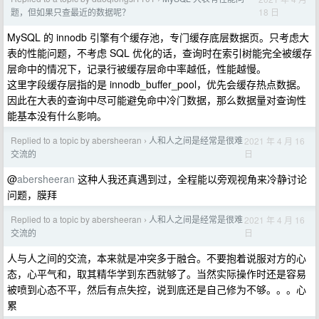
18 日
题，但如果只查最近的数据呢？
MySQL 的 innodb 引擎有个缓存池，专门缓存底层数据页。只考虑大
表的性能问题，不考虑 SQL 优化的话，查询时在索引树能完全被缓存
层命中的情况下，记录行被缓存层命中率越低，性能越慢。
这里字段缓存层指的是 innodb_buffer_pool，优先会缓存热点数据。
因此在大表的查询中尽可能避免命中冷门数据，那么数据量对查询性
能基本没有什么影响。
Replied to a topic by abersheeran
人和人之间是经常是很难
2021 年 4 月 16
›
日
交流的
@
abersheeran
这种人我还真遇到过，全程能以旁观视角来冷静讨论
问题，膜拜
Replied to a topic by abersheeran
人和人之间是经常是很难
2021 年 4 月 16
›
日
交流的
人与人之间的交流，本来就是冲突多于融合。不要抱着说服对方的心
态，心平气和，取其精华学到东西就够了。当然实际操作时还是容易
被喷到心态不平，然后有点失控，说到底还是自己修为不够。。。心
累