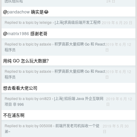
24 日
团队组队啦
@
pandachow
确实是😂
Replied to a topic by leileige
[上海]求高级后端开发工程师
2019 年 6 月 20 日
›
@
matrix1986
感谢老哥
Replied to a topic by astaxie
积梦高薪大量招聘 Go 和 React
2019 年 6 月 12
›
日
程序员
用纯 GO 怎么玩大数据？
Replied to a topic by astaxie
积梦高薪大量招聘 Go 和 React
2019 年 6 月 12
›
日
程序员
想去看看大佬公司
Replied to a topic by oni823
[上海] 招后端 Java 外企互联网
2019 年 6 月 12
›
日
项目 非 996
不在浦东啊
Replied to a topic by 005008
前端开发老司机拟收一个徒
2019 年 5 月 30
›
日
弟~