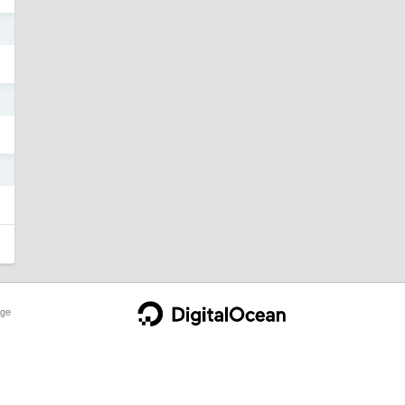
5
3
3
ge