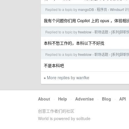
Replied to a topic by
mangoDB
程序员
Windsur
›
›
我有个问题你们用 Copilot 上的 opus ，体验相比 
Replied to a topic by
freeblow
职场话题
[系列]辞
›
›
本科不愁工作的，本科以下不好找
Replied to a topic by
freeblow
职场话题
[系列]辞
›
›
不是本科吧
More replies by wanfke
»
About
·
Help
·
Advertise
·
Blog
·
API
创意工作者们的社区
World is powered by solitude