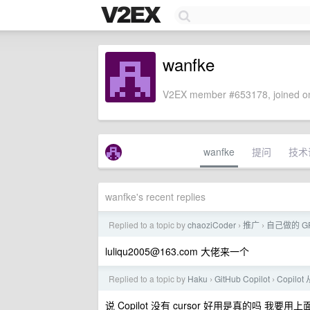
wanfke
V2EX member #653178, joined on
wanfke
提问
技术
wanfke's recent replies
Replied to a topic by
chaoziCoder
推广
自己做的 GP
›
›
luliqu2005@163.com
大佬来一个
Replied to a topic by
Haku
GitHub Copilot
Copil
›
›
说 Copilot 没有 cursor 好用是真的吗 我要用