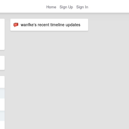
Home
Sign Up
Sign In
wanfke's recent timeline updates
0
5