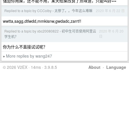
强迫你用屎，还不能不用，某天给屎改良了点味道，只能叫好==
Replied to a topic by CCColby
太惨了。。今年这么难嘛
2020 年 6 月 22 日
›
wwtta,sagg,dtlwdd,mmkisnw,gwdadc,zarrt!!
Replied to a topic by xbc20080822
初中生可否使用阿里云
2020 年 6 月 20
›
日
学生机？
你为什么不直接试试呢？
More replies by wang247
»
© 2026 V2EX · 14ms · 3.9.8.5
About
·
Language