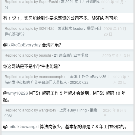
Replied to a topic by SuperFashi
求 2021 年 1 月开始的实
2020 年 12 月 1
›
日
习
有 1 说 1，实习能给到你要求薪资的公司不多。MSRA 有可能
Replied to a topic by l6241425
面试技术 leader，需要问计
2020 年 10 月
›
26 日
算机基础吗？
@
fxXkcCpEveryday
台湾同胞？
Replied to a topic by buaishi
21 届应届毕业生求职
2020 年 9 月 3 日
›
你这网站是不是小学生也能建？
Replied to a topic by manecocomph
上海张江 外企 eBay 亿贝上
2020 年 7
›
月 23 日
海研发中心招聘 广告平台部门大量招人 - 2020/07/22
@
wmy10226
MTS1 起码工作 5 年起才会给到，MTS3 起码 10 年
起。
Replied to a topic by wang4249
上海 eBay Hiring - 拒绝
2020 年 6 月 9
›
日
996!
@
neituixiaowangzi
算法岗很少，基本招的都是 7-8 年工作经验的。