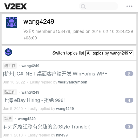
wang4249
V2EX member #158478, joined on 2016-02-10 23:42:29
+08:00
Switch topics list
酷工作
•
wang4249
[杭州] C# .NET 桌面客户端开发 WinForms WPF
2
Jun 10, 2022 • Lastly replied by
westvancymoon
酷工作
•
wang4249
上海 eBay Hiring - 拒绝 996!
4
Jun 5, 2020 • Lastly replied by
wang4249
算法
•
wang4249
有对风格迁移有兴趣的么(Style Transfer)
3
Jun 1, 2018 • Lastly replied by
nine99