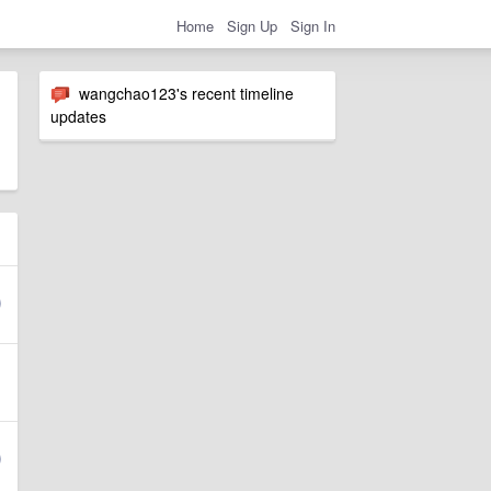
Home
Sign Up
Sign In
wangchao123's recent timeline
updates