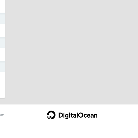
9
9
9
ge