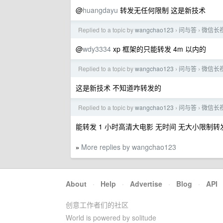
@
huangdayu
转发无任何限制 这是新技术
Replied to a topic by
wangchao123
问与答
微信长
›
›
@
wdy3334
xp 框架的只能转发 4m 以内的
Replied to a topic by
wangchao123
问与答
微信长
›
›
这是新技术 不知道咋转发的
Replied to a topic by
wangchao123
问与答
微信长
›
›
能转发 1 小时高清大电影 无时间 无大小限制转
More replies by wangchao123
»
About
·
Help
·
Advertise
·
Blog
·
API
创意工作者们的社区
World is powered by solitude