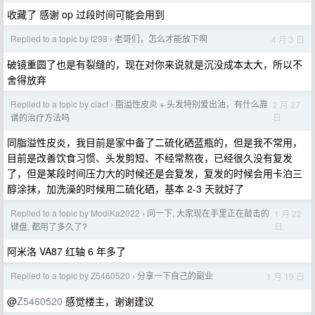
收藏了 感谢 op 过段时间可能会用到
Replied to a topic by t298
老哥们，怎么才能放下啊
4 月 3 日
›
破镜重圆了也是有裂缝的，现在对你来说就是沉没成本太大，所以不
舍得放弃
Replied to a topic by clacf
脂溢性皮炎 + 头发特别爱出油，有什么靠
2 月 27
›
日
谱的治疗方法吗
同脂溢性皮炎，我目前是家中备了二硫化硒蓝瓶的，但是我不常用，
目前是改善饮食习惯、头发剪短、不经常熬夜，已经很久没有复发
了，但是某段时间压力大的时候还是会复发，复发的时候会用卡泊三
醇涂抹，加洗澡的时候用二硫化硒，基本 2-3 天就好了
Replied to a topic by ModiKa2022
问一下, 大家现在手里正在敲击的
1 月 22
›
日
键盘, 都用了多久了?
阿米洛 VA87 红轴 6 年多了
Replied to a topic by Z5460520
分享一下自己的副业
1 月 19 日
›
@
Z5460520
感觉楼主，谢谢建议