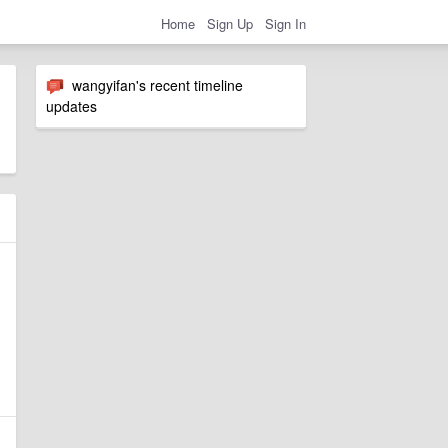
Home
Sign Up
Sign In
wangyifan's recent timeline
updates