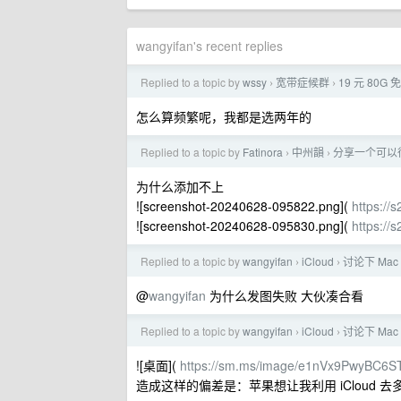
wangyifan's recent replies
Replied to a topic by
wssy
宽带症候群
19 元 8
›
›
怎么算频繁呢，我都是选两年的
Replied to a topic by
Fatinora
中州韻
分享一个可以很
›
›
为什么添加不上
![screenshot-20240628-095822.png](
https://
![screenshot-20240628-095830.png](
https://
Replied to a topic by
wangyifan
iCloud
讨论下 Mac
›
›
@
wangyifan
为什么发图失败 大伙凑合看
Replied to a topic by
wangyifan
iCloud
讨论下 Mac
›
›
![桌面](
https://sm.ms/image/e1nVx9PwyBC6S
造成这样的偏差是：苹果想让我利用 iCloud 去多