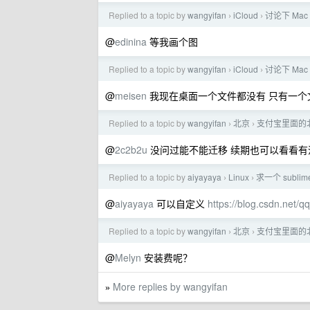
Replied to a topic by
wangyifan
iCloud
讨论下 Mac
›
›
@
edinina
等我画个图
Replied to a topic by
wangyifan
iCloud
讨论下 Mac
›
›
@
meisen
我现在桌面一个文件都没有 只有一个
Replied to a topic by
wangyifan
北京
支付宝里面的
›
›
@
2c2b2u
没问过能不能迁移 续期也可以看看有
Replied to a topic by
aiyayaya
Linux
求一个 sublim
›
›
@
aiyayaya
可以自定义
https://blog.csdn.net/
Replied to a topic by
wangyifan
北京
支付宝里面的
›
›
@
Melyn
安装费呢？
More replies by wangyifan
»