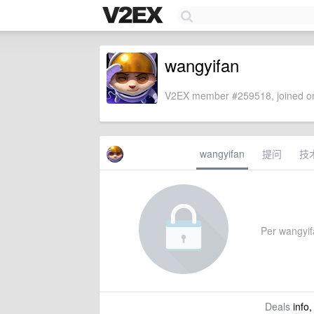
wangyifan
V2EX member #259518, joined on
wangyifan
提问
技
Per wangyifa
Deals
info,