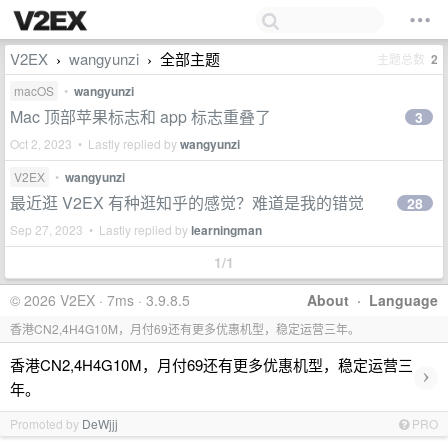
V2EX
wangyunzi
全部主题
主题总数
2
›
›
macOS
•
wangyunzi
Mac 顶部苹果标志和 app 标志重叠了
3
Oct 2, 2023 • Lastly replied by
wangyunzi
V2EX
•
wangyunzi
最近逛 V2EX 有种逛知乎的感觉？难道是我的错觉
28
Sep 27, 2023 • Lastly replied by
learningman
1/1
© 2026 V2EX · 7ms · 3.9.8.5
About
·
Language
香港CN2,4H4G10M，月付69还有更多优惠机型，稳定运营三年。
香港CN2,4H4G10M，月付69还有更多优惠机型，稳定运营三
›
年。
Promoted by
DeWjjj
PRO