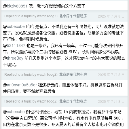
@
bkzly83851
嗯，我也在慢慢倾向这个方案了
Replied to a topic by watch1dogZ
北京房车代替租房
2025 年 7 月 8 日
›
@
cubecube
哈哈 是有点，不过我还有一年冷静期，明年没准就想法
变了。发帖就是想被各位说服，或者说服各位，尽量多方面的考证下
可行性，免得到时候后悔。
@
52111847
也是一条路，我已有一辆车，不过不可能每次来回都开
车，所以最好再买个二手的轻客或者 SUV ，长时间停那也不心疼。
@
threeBoy
前几天刷到这个老哥，这才感觉房车也没有大家说的那么
不现实。
Replied to a topic by watch1dogZ
北京房车代替租房
2025 年 7 月 8 日
›
@
an0nym0u5u5er
租还挺贵的，而且体验不好。感觉这东西得想好
使用场景，要不然就容易后悔
Replied to a topic by watch1dogZ
北京房车代替租房
2025 年 7 月 8 日
›
@
cubecube
倒也不用很近，地铁 1h 内我都接受，我看那个停车场
（分钟寺 A 口旁边）离公司半小时地铁，有水有电有厕所每月 500 。
因为在北京天数不是很多，冬天夏天的话看有个人接市电开空调费用