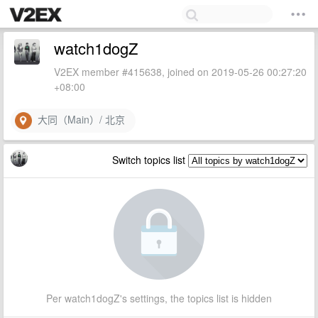
watch1dogZ
V2EX member #415638, joined on 2019-05-26 00:27:20
+08:00
大同（Main）/ 北京
Switch topics list
Per watch1dogZ's settings, the topics list is hidden