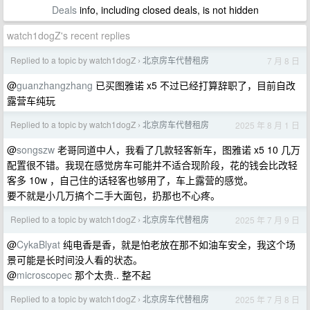
Deals
info, including closed deals, is not hidden
watch1dogZ's recent replies
Replied to a topic by watch1dogZ
北京房车代替租房
7 月 8 日
›
@
guanzhangzhang
已买图雅诺 x5 不过已经打算辞职了，目前自改
露营车纯玩
Replied to a topic by watch1dogZ
北京房车代替租房
2025 年 8 月 1 日
›
@
songszw
老哥同道中人，我看了几款轻客新车，图雅诺 x5 10 几万
配置很不错。我现在感觉房车可能并不适合现阶段，花的钱会比改轻
客多 10w ，自己住的话轻客也够用了，车上露营的感觉。
要不就是小几万搞个二手大面包，扔那也不心疼。
Replied to a topic by watch1dogZ
北京房车代替租房
2025 年 7 月 9 日
›
@
CykaBlyat
纯电香是香，就是怕老放在那不如油车安全，我这个场
景可能是长时间没人看的状态。
@
microscopec
那个太贵.. 整不起
Replied to a topic by watch1dogZ
北京房车代替租房
2025 年 7 月 8 日
›