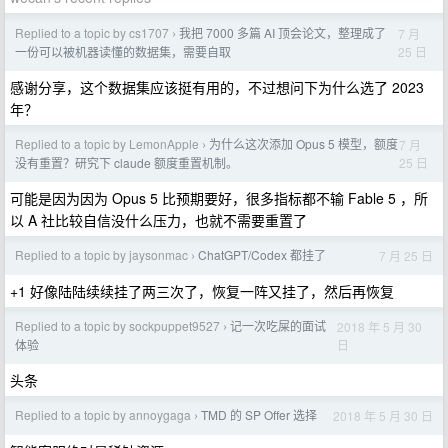
Replied to a topic by cs1707
我把 7000 多篇 AI 顶会论文，整理成了
7 月
›
25 日
一份可以被机器读懂的数据集，需要自取
感谢分享，这个数据集应该挺有用的，不过想问下为什么选了 2023
年？
Replied to a topic by LemonApple
为什么这次添加 Opus 5 模型，额度
7 月
›
25 日
没有重置？研究下 claude 额度重置机制。
可能是因为因为 Opus 5 比预期要好，很多指标都不输 Fable 5 ，所
以 A 社比较自信没什么压力，也就不需要重置了
Replied to a topic by jaysonmac
ChatGPT/Codex 都挂了
7 月 25 日
›
+1 好像陆陆续续挂了两三次了，恢复一阵又挂了，然后再恢复
Replied to a topic by sockpuppet9527
记一次吃屎的面试
2018 年 5 月 30
›
日
体验
头条
Replied to a topic by annoygaga
TMD 的 SP Offer 选择
2018 年 5 月 30 日
›