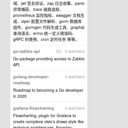
域、jwt 签名验证、zap 日志收集、panic
异常捕获、trace 链路追踪、
prometheus 监控指标、swagger 文档生
成、viper 配置文件解析、gorm 数据库
组件、gormgen 代码生成工具、graphql
查询语言、errno 统一定义错误码、
gRPC 的使用、cron 定时任务 等等。
go-zabbix-api
Go · 0 watchers
Go package providing access to Zabbix
API.
golang-developer-
0 watchers
roadmap
Roadmap to becoming a Go developer
in 2020
grafana-flowcharting
0 watchers
Flowcharting, plugin for Grafana to
create complexe visio's draws style like
technical architectures, floorplan,