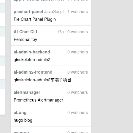
6
piechart-panel
JavaScript · 1 watchers
Pie Chart Panel Plugin
AI-Chat-CLI
Go · 0 watchers
5
Personal toy
al-admin-backend
0 watchers
ginskeleton-admin2
2
al-admin2-frontend
0 watchers
ginskeleton-admin2前端子项目
1
alertmanager
0 watchers
Prometheus Alertmanager
aLong
0 watchers
hugo blog
caoguo
0 watchers