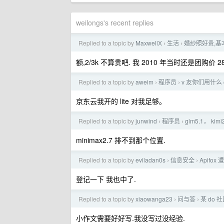
weilongs's recent replies
Replied to a topic by
MaxwellX
生活
婚纱照好贵,基
›
›
额,2/3k 不算贵吧. 我 2010 年当时还是团购价 28
Replied to a topic by
aweim
程序员
v 友你们用什么 c
›
›
京东云我开的 lite 对我足够。
Replied to a topic by
junwind
程序员
glm5.1， ki
›
›
minimax2.7 排不到那个位置.
Replied to a topic by
eviladan0s
信息安全
Apifo
›
›
登记一下 我也中了.
Replied to a topic by
xiaowanga23
问与答
某 do
›
›
小作文需要好好写.我没写过没经验.