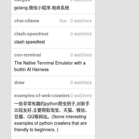
golang,微信小程序,电商系统
chat-ollama
Vue · 0 watchers
clash-speedtest
0 watchers
clash speedtest
con-terminal
0 watchers
The Native Terminal Emulator with a
builtin AI Harness
draw
0 watchers
examples-of-web-crawlers
0 watchers
一些非常有趣的python爬虫例子,对新手
比较友好,主要爬取淘宝、天猫、微信、
豆瓣、QQ等网站。(Some interesting
examples of python crawlers that are
friendly to beginners. )