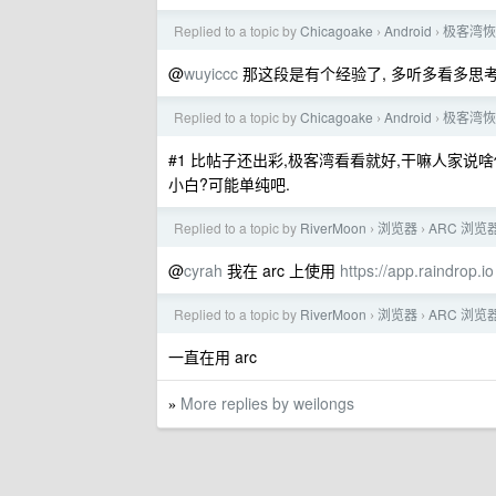
Replied to a topic by
Chicagoake
Android
极客湾恢
›
›
@
wuyiccc
那这段是有个经验了, 多听多看多思
Replied to a topic by
Chicagoake
Android
极客湾恢
›
›
#1 比帖子还出彩,极客湾看看就好,干嘛人家说啥
小白?可能单纯吧.
Replied to a topic by
RiverMoon
浏览器
ARC 浏
›
›
@
cyrah
我在 arc 上使用
https://app.raindrop.io
Replied to a topic by
RiverMoon
浏览器
ARC 浏
›
›
一直在用 arc
More replies by weilongs
»