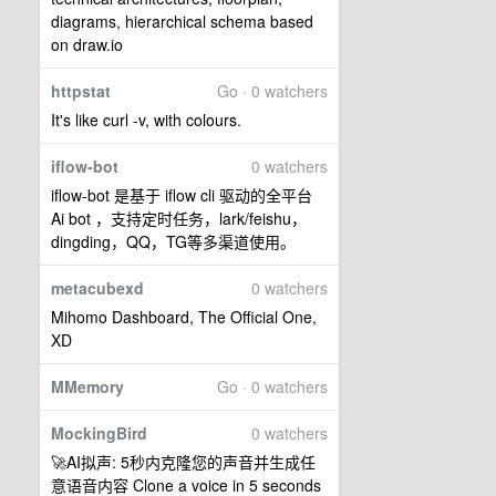
diagrams, hierarchical schema based
on draw.io
httpstat
Go · 0 watchers
It's like curl -v, with colours.
iflow-bot
0 watchers
iflow-bot 是基于 iflow cli 驱动的全平台
Ai bot ，支持定时任务，lark/feishu，
dingding，QQ，TG等多渠道使用。
metacubexd
0 watchers
Mihomo Dashboard, The Official One,
XD
MMemory
Go · 0 watchers
MockingBird
0 watchers
🚀AI拟声: 5秒内克隆您的声音并生成任
意语音内容 Clone a voice in 5 seconds