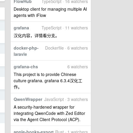
FlowHub
TypeScript · 16 watchers
Desktop client for managing multiple AI
agents with iFlow
2
grafana
TypeScript · 11 watchers
汉化内容，详情看分支。
docker-php-
Dockerfile · 6 watchers
8
laravle
grafana-chs
6 watchers
6
This project is to provide Chinese
culture grafana. grafana 6.3.4汉化工
作。
6
QwenWrapper
JavaScript · 3 watchers
A security-hardened wrapper for
integrating QwenCode with Zed Editor
5
via the Agent Client Protocol (ACP).
apple-books-export
Rust · 1 watchers