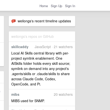
Home
Sign Up
Sign In
weilongs's recent timeline updates
weilongs's repos on GitHub
skillcaddy
JavaScript · 21 watchers
Local AI Skills central library with per-
project symlink enablement. One
AISkills folder holds every skill source;
symlink on demand into any project's
.agents/skills or .claude/skills to share
across Claude Code, Codex,
OpenCode, and Pi.
mibs
20 watchers
MIBS used for SNMP.