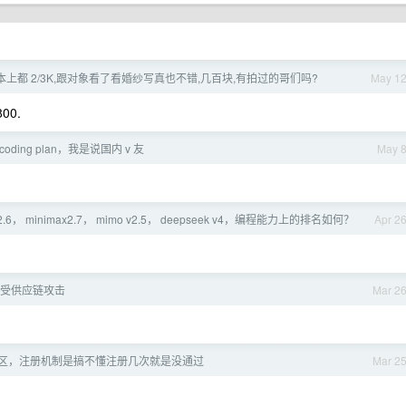
本上都 2/3K,跟对象看了看婚纱写真也不错,几百块,有拍过的哥们吗?
May 1
00.
oding plan，我是说国内 v 友
May 
mi2.6， minimax2.7， mimo v2.5， deepseek v4，编程能力上的排名如何？
Apr 2
x 遭受供应链攻击
Mar 2
 社区，注册机制是搞不懂注册几次就是没通过
Mar 2