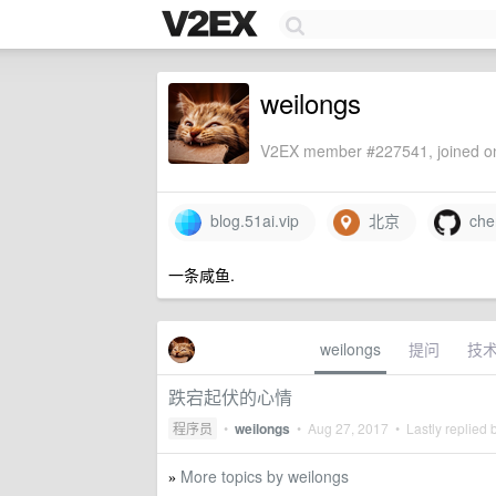
weilongs
V2EX member #227541, joined on
blog.51ai.vip
北京
chen
一条咸鱼.
weilongs
提问
技
跌宕起伏的心情
程序员
•
weilongs
•
Aug 27, 2017
• Lastly replied 
More topics by weilongs
»