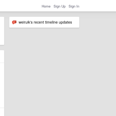
Home
Sign Up
Sign In
weiruik's recent timeline updates