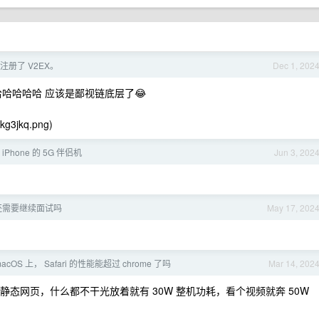
注册了 V2EX。
Dec 1, 202
哈哈哈哈哈 应该是鄙视链底层了😂
1/kg3jkq.png)
Phone 的 5G 伴侣机
Jun 3, 202
 了还需要继续面试吗
May 17, 202
acOS 上， Safari 的性能能超过 chrome 了吗
Mar 14, 202
 开几个静态网页，什么都不干光放着就有 30W 整机功耗，看个视频就奔 50W