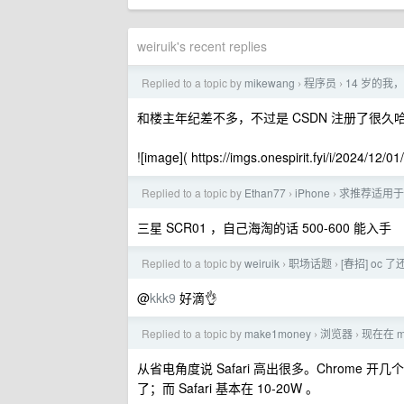
weiruik's recent replies
Replied to a topic by
mikewang
程序员
14 岁的我，
›
›
和楼主年纪差不多，不过是 CSDN 注册了很久
![image]( https://imgs.onespirit.fyi/i/2024/12/0
Replied to a topic by
Ethan77
iPhone
求推荐适用于 i
›
›
三星 SCR01 ，自己海淘的话 500-600 能入手
Replied to a topic by
weiruik
职场话题
[春招] oc
›
›
@
kkk9
好滴👌
Replied to a topic by
make1money
浏览器
现在在 m
›
›
从省电角度说 Safari 高出很多。Chrome
了；而 Safari 基本在 10-20W 。