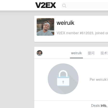
weiruik
V2EX member #612023, joined on
weiruik
提问
技术
Per weiruik's
Deals
info,