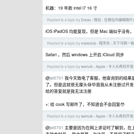
机器：19 年款 intel i7 16 寸
Replied to a topic by
Dreax
微信
在微信内编辑图片
›
›
iOS iPadOS 均能复现，但是 Mac 端似
Replied to a topic by
maleclub
程序员
天下乌鸦一般黑
›
›
Safari ，然后 windows 上开启 iCloud 同步
Replied to a topic by
weiruik
Apple
令人头疼的开发
›
›
@
jst0701
我今天致电了客服，他查询到的结果是
了。但是这就很无厘头😅毕竟我从未注册过开
给的答复就是我无法注册
+: 给 cook 写邮件了，不知道会不会回复🥹
Replied to a topic by
weiruik
Apple
令人头疼的开发
›
›
@
jst0701
主要是因为在网上求证时了解到，在