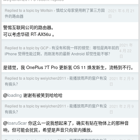
Replied to a topic by Wolfsin
慎给父母家使用刷了第三方固
2021 年 6 月 21
›
日
件的路由器
警惕互联网公司的路由器。
可以考虑华硕 RT-AX56u 。
2021 年
Replied to a topic by GCP
有没有和我一样的错觉：哪怕是两年前的
›
4 月 22
iPhone 觉得性能过剩，而刚发布的最新 Android 却觉性能不够？
日
是错觉，我 OnePlus 7T Pro 更新氢 OS 11 焕发新生，流畅到不行。
Replied to a topic by weiyichen2011
能播放雨声的窗户有没
2021 年 2 月 9
›
日
有搞头？
@
loading
谢谢有被笑到哈哈哈
Replied to a topic by weiyichen2011
能播放雨声的窗户有没
2021 年 2 月 9
›
日
有搞头？
@
toaruScar
你这么一说我想起来了，确实有贴在物体上的那种音
响，但可能会扰民，希望是声音只向室内播放。