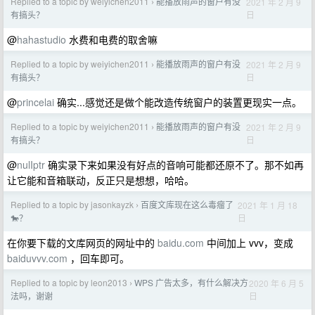
Replied to a topic by weiyichen2011
能播放雨声的窗户有没
2021 年 2 月 9
›
日
有搞头？
@
hahastudio
水费和电费的取舍嘛
Replied to a topic by weiyichen2011
能播放雨声的窗户有没
2021 年 2 月 9
›
日
有搞头？
@
princelai
确实...感觉还是做个能改造传统窗户的装置更现实一点。
Replied to a topic by weiyichen2011
能播放雨声的窗户有没
2021 年 2 月 9
›
日
有搞头？
@
nulIptr
确实录下来如果没有好点的音响可能都还原不了。那不如再
让它能和音箱联动，反正只是想想，哈哈。
Replied to a topic by jasonkayzk
百度文库现在这么毒瘤了
2021 年 1 月 18
›
日
🐎？
在你要下载的文库网页的网址中的
baidu.com
中间加上 vvv，变成
baiduvvv.com
，回车即可。
Replied to a topic by leon2013
WPS 广告太多，有什么解决方
2020 年 6 月 5
›
日
法吗，谢谢