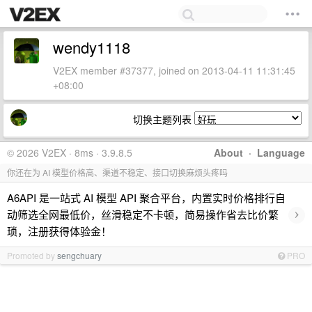
wendy1118
V2EX member #37377, joined on 2013-04-11 11:31:45
+08:00
切换主题列表
© 2026 V2EX · 8ms · 3.9.8.5
About
·
Language
你还在为 AI 模型价格高、渠道不稳定、接口切换麻烦头疼吗
A6API 是一站式 AI 模型 API 聚合平台，内置实时价格排行自
›
动筛选全网最低价，丝滑稳定不卡顿，简易操作省去比价繁
琐，注册获得体验金！
Promoted by
sengchuary
PRO