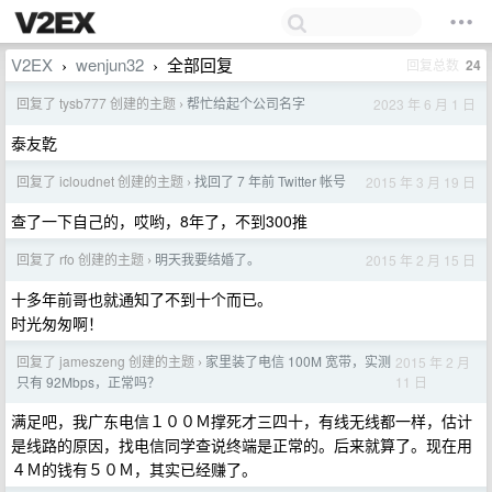
V2EX
wenjun32
全部回复
回复总数
24
›
›
回复了 tysb777 创建的主题
帮忙给起个公司名字
2023 年 6 月 1 日
›
泰友亁
回复了 icloudnet 创建的主题
找回了 7 年前 Twitter 帐号
2015 年 3 月 19 日
›
查了一下自己的，哎哟，8年了，不到300推
回复了 rfo 创建的主题
明天我要结婚了。
2015 年 2 月 15 日
›
十多年前哥也就通知了不到十个而已。
时光匆匆啊！
回复了 jameszeng 创建的主题
家里装了电信 100M 宽带，实测
2015 年 2 月
›
11 日
只有 92Mbps，正常吗？
满足吧，我广东电信１００Ｍ撑死才三四十，有线无线都一样，估计
是线路的原因，找电信同学查说终端是正常的。后来就算了。现在用
４Ｍ的钱有５０Ｍ，其实已经赚了。