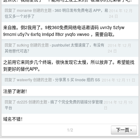
回复了 moname 创建的主题
360 明日发布免费电话 APP，易
2014 年 12 月
›
24 日
信又多一个对手了
来自推。倒2我用了。9枚360免费网络电话邀请码 uvn3y 5zfyw
9mcmi u5y7v 6xrfq im6pd lf8cr yvqfo vwveo ，需要自取。
回复了 sutking 创建的主题
pushbullet 太慢速度了，有没有
2014 年 12 月
›
24 日
其他替代可选？
之前用它来同步几个终端，很快发现它太慢，所以放弃了。希望能找
到更好的替代APP。
回复了 wateerfly 创建的主题
分享黑 5 买 linode 搭的 SS
2014 年 12 月 11 日
›
注册了谢谢！
回复了 dz225 创建的主题
搞了个完全免费的链接分享管理
2014 年 12 月 10
›
日
平台
域名不错！
1/2