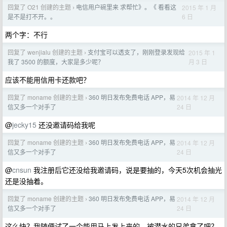
回复了 O21 创建的主题
电信用户碗里来 求帮忙》。《 看看这
2015 年 1 月
›
6 日
是不是打不开。。
两个字：不行
回复了 wenjialu 创建的主题
支付宝可以透支了，刚刚登录发现给
2015 年 1
›
月 3 日
我了 3500 的额度，大家是多少呢？
应该不能用信用卡还款吧？
回复了 moname 创建的主题
360 明日发布免费电话 APP，易
2014 年 12 月
›
24 日
信又多一个对手了
@
jecky15
还没邀请码给我呢
回复了 moname 创建的主题
360 明日发布免费电话 APP，易
2014 年 12 月
›
24 日
信又多一个对手了
@
cnsun
我注册后它还没给我邀请码，说是要抽的，今天5次机会抽光
还是没抽着。
回复了 moname 创建的主题
360 明日发布免费电话 APP，易
2014 年 12 月
›
24 日
信又多一个对手了
这么快？我随便试了一个能用马上发上来的。被潜水的兄弟拿了吧？