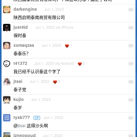
darkengine
Jun 1, 2023
54
陕西启明泰南商贸有限公司
just4id
Jun 1, 2023 via iPhone
55
保时泰
xxmaqzas
Jun 1, 2023
1
56
泰泰乐？
t41372
Jun 1, 2023 via Android
5
57
我已经不认识泰这个字了
jtsai
Jun 1, 2023
3
58
泰子党
kujio
Jun 1, 2023
59
泰岁
tysb777
Jun 1, 2023
OP
60
@
jtsai
这得沙头啊
izneogoud
Jun 1, 2023
61