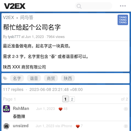
V2EX
问与答
›
帮忙给起个公司名字
By
tysb777
at Jun 1, 2023 · 7964 views
最近准备做电商，起名字这一块真烦。
需求 2-3 字，名字里包含 “泰” 或者谐音都可以。
陕西 XXX 商贸有限公司
名字
谐音
商贸
陕西
117 replies
•
2023-06-08 23:21:48 +08:00
Page 1
1
of 2
2
RshMan
Jun 1, 2023
48
1
泰酷辣
unsized
Jun 1, 2023 via iPhone
7
2