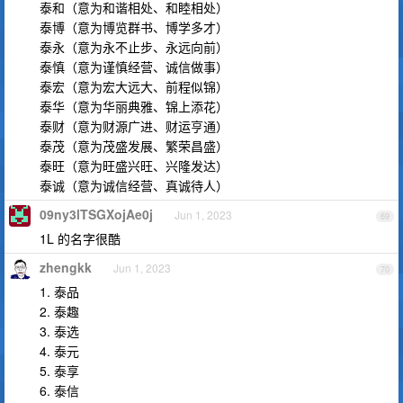
泰和（意为和谐相处、和睦相处）
泰博（意为博览群书、博学多才）
泰永（意为永不止步、永远向前）
泰慎（意为谨慎经营、诚信做事）
泰宏（意为宏大远大、前程似锦）
泰华（意为华丽典雅、锦上添花）
泰财（意为财源广进、财运亨通）
泰茂（意为茂盛发展、繁荣昌盛）
泰旺（意为旺盛兴旺、兴隆发达）
泰诚（意为诚信经营、真诚待人）
09ny3lTSGXojAe0j
Jun 1, 2023
69
1L 的名字很酷
zhengkk
Jun 1, 2023
70
1. 泰品
2. 泰趣
3. 泰选
4. 泰元
5. 泰享
6. 泰信