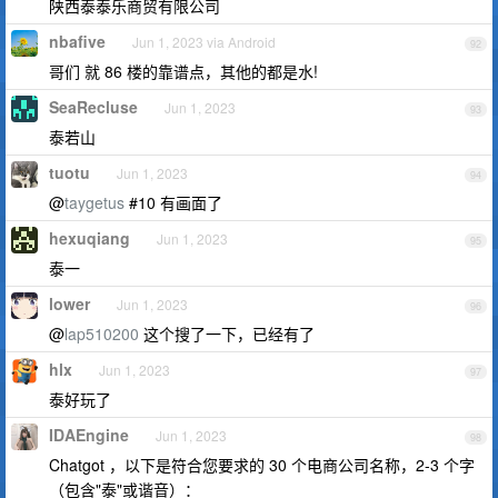
陕西泰泰乐商贸有限公司
nbafive
Jun 1, 2023 via Android
92
哥们 就 86 楼的靠谱点，其他的都是水!
SeaRecluse
Jun 1, 2023
93
泰若山
tuotu
Jun 1, 2023
94
@
taygetus
#10 有画面了
hexuqiang
Jun 1, 2023
95
泰一
lower
Jun 1, 2023
96
@
lap510200
这个搜了一下，已经有了
hlx
Jun 1, 2023
97
泰好玩了
IDAEngine
Jun 1, 2023
98
Chatgot ，以下是符合您要求的 30 个电商公司名称，2-3 个字
（包含"泰"或谐音）：