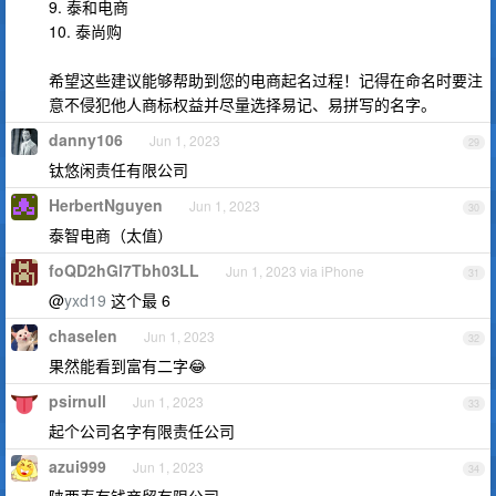
9. 泰和电商
10. 泰尚购
希望这些建议能够帮助到您的电商起名过程！记得在命名时要注
意不侵犯他人商标权益并尽量选择易记、易拼写的名字。
danny106
Jun 1, 2023
29
钛悠闲责任有限公司
HerbertNguyen
Jun 1, 2023
30
泰智电商（太值）
foQD2hGl7Tbh03LL
Jun 1, 2023 via iPhone
31
@
yxd19
这个最 6
chaselen
Jun 1, 2023
32
果然能看到富有二字😂
psirnull
Jun 1, 2023
33
起个公司名字有限责任公司
azui999
Jun 1, 2023
34