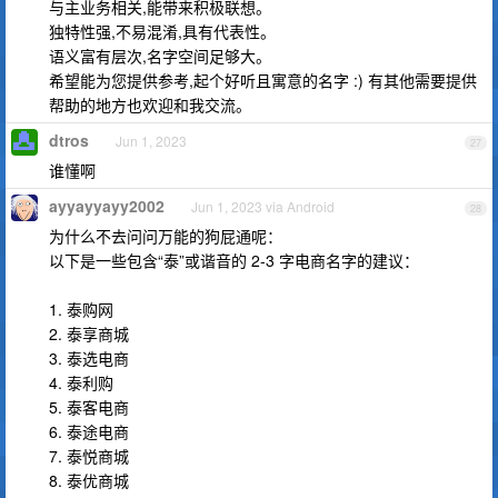
与主业务相关,能带来积极联想。
独特性强,不易混淆,具有代表性。
语义富有层次,名字空间足够大。
希望能为您提供参考,起个好听且寓意的名字 :) 有其他需要提供
帮助的地方也欢迎和我交流。
dtros
Jun 1, 2023
27
谁懂啊
ayyayyayy2002
Jun 1, 2023 via Android
28
为什么不去问问万能的狗屁通呢：
以下是一些包含“泰”或谐音的 2-3 字电商名字的建议：
1. 泰购网
2. 泰享商城
3. 泰选电商
4. 泰利购
5. 泰客电商
6. 泰途电商
7. 泰悦商城
8. 泰优商城