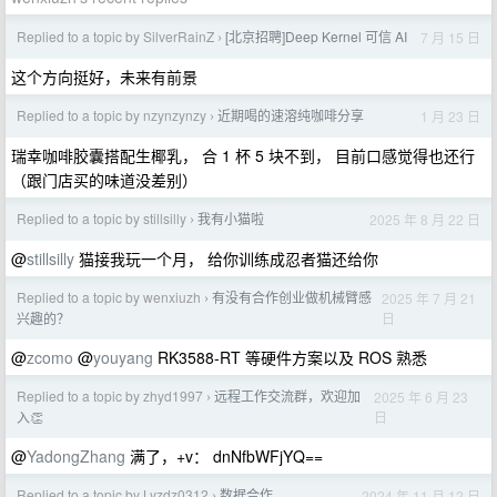
Replied to a topic by SilverRainZ
[北京招聘]Deep Kernel 可信 AI
7 月 15 日
›
这个方向挺好，未来有前景
Replied to a topic by nzynzynzy
近期喝的速溶纯咖啡分享
1 月 23 日
›
瑞幸咖啡胶囊搭配生椰乳， 合 1 杯 5 块不到， 目前口感觉得也还行
（跟门店买的味道没差别）
Replied to a topic by stillsilly
我有小猫啦
2025 年 8 月 22 日
›
@
stillsilly
猫接我玩一个月， 给你训练成忍者猫还给你
Replied to a topic by wenxiuzh
有没有合作创业做机械臂感
2025 年 7 月 21
›
日
兴趣的？
@
zcomo
@
youyang
RK3588-RT 等硬件方案以及 ROS 熟悉
Replied to a topic by zhyd1997
远程工作交流群，欢迎加
2025 年 6 月 23
›
日
入👏
@
YadongZhang
满了，+v： dnNfbWFjYQ==
Replied to a topic by Lyzdz0312
数据合作
2024 年 11 月 12 日
›