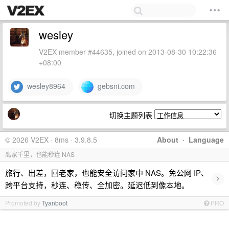
wesley
V2EX member #44635, joined on 2013-08-30 10:22:36
+08:00
wesley8964
gebsni.com
切换主题列表
© 2026 V2EX · 8ms · 3.9.8.5
About
·
Language
离家千里，也能秒连 NAS
旅行、出差，回老家，也能安全访问家中 NAS。免公网 IP、
›
跨平台支持，秒连、稳传、全加密。延迟低到像本地。
Promoted by
Tyanboot
PRO