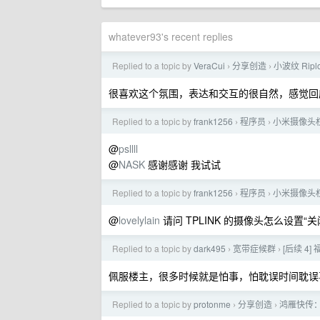
whatever93's recent replies
Replied to a topic by
VeraCui
分享创造
小波纹 Rip
›
›
很喜欢这个氛围，表达和交互的很自然，感觉回
Replied to a topic by
frank1256
程序员
小米摄像头
›
›
@
psllll
@
NASK
感谢感谢 我试试
Replied to a topic by
frank1256
程序员
小米摄像头
›
›
@
lovelylain
请问 TPLINK 的摄像头怎么设置
Replied to a topic by
dark495
宽带症候群
[后续 4
›
›
佩服楼主，很多时候就是怕事，怕耽误时间耽误
Replied to a topic by
protonme
分享创造
鸿雁快传：
›
›