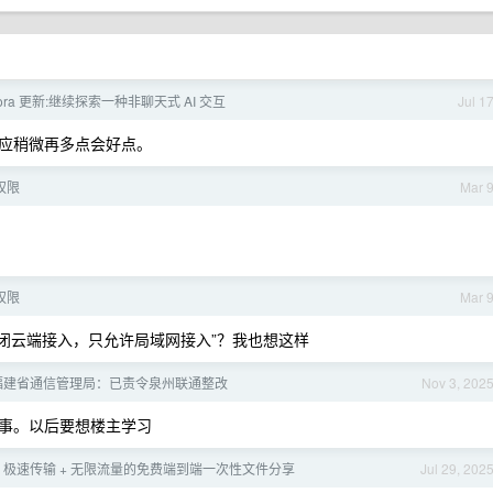
lora 更新:继续探索一种非聊天式 AI 交互
Jul 1
应稍微再多点会好点。
权限
Mar 
权限
Mar 
“关闭云端接入，只允许局域网接入”？我也想这样
] 福建省通信管理局：已责令泉州联通整改
Nov 3, 202
事。以后要想楼主学习
极速传输 + 无限流量的免费端到端一次性文件分享
Jul 29, 202