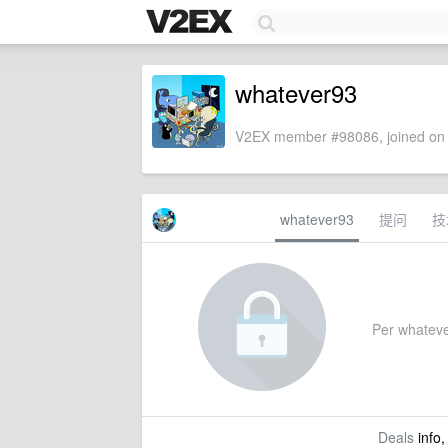
whatever93
V2EX member #98086, joined on 
whatever93
提问
技
Per whatever
Deals
info,