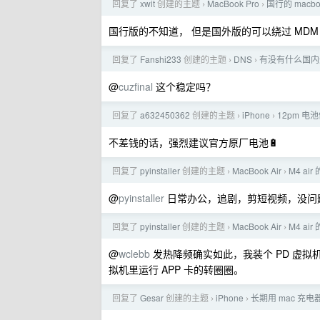
回复了
xwit
创建的主题
MacBook Pro
国行的 macb
›
›
国行版的不知道， 但是国外版的可以绕过 MDM
回复了
Fanshi233
创建的主题
DNS
有没有什么国内外
›
›
@
cuzfinal
这个稳定吗？
回复了
a632450362
创建的主题
iPhone
12pm 
›
›
不差钱的话，强烈建议官方原厂电池🔋
回复了
pyinstaller
创建的主题
MacBook Air
M4 ai
›
›
@
pyinstaller
日常办公，追剧，剪短视频，没问题，重
回复了
pyinstaller
创建的主题
MacBook Air
M4 ai
›
›
@
wclebb
发热降频确实如此，我装个 PD 虚拟机
拟机里运行 APP 卡的转圈圈。
回复了
Gesar
创建的主题
iPhone
长期用 mac 充电
›
›