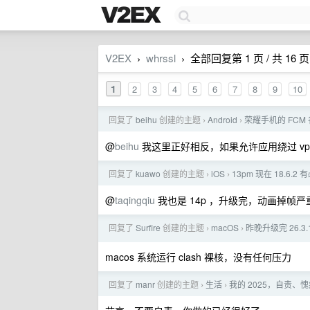
V2EX
whrssl
全部回复第 1 页 / 共 16 页
›
›
1
2
3
4
5
6
7
8
9
10
回复了
beihu
创建的主题
Android
荣耀手机的 FC
›
›
@
beihu
我这里正好相反，如果允许应用绕过 vp
回复了
kuawo
创建的主题
iOS
13pm 现在 18.6.
›
›
@
taqingqiu
我也是 14p ，升级完，动画掉帧
回复了
Surfire
创建的主题
macOS
昨晚升级完 26.3
›
›
macos 系统运行 clash 裸核，没有任何压力
回复了
manr
创建的主题
生活
我的 2025，自责
›
›