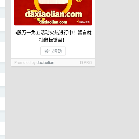
日
a股万一免五活动火热进行中！留言就
日
抽鼠标键盘！
参与活动
Promoted by
daxiaolian
PRO
日
日
日