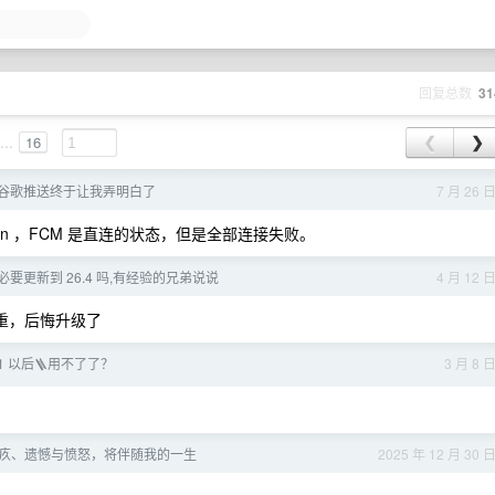
回复总数
31
...
16
❮
❯
M 谷歌推送终于让我弄明白了
7 月 26 
n ，FCM 是直连的状态，但是全部连接失败。
2 有必要更新到 26.4 吗,有经验的兄弟说说
4 月 12 
严重，后悔升级了
.1 以后🪜用不了了？
3 月 8 
、愧疚、遗憾与愤怒，将伴随我的一生
2025 年 12 月 30 