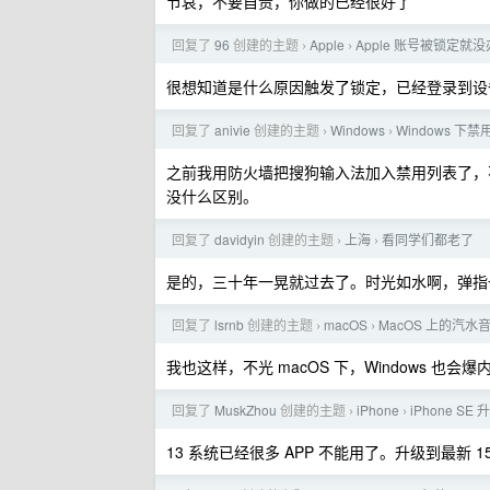
节哀，不要自责，你做的已经很好了
回复了
96
创建的主题
Apple
Apple 账号被锁定就
›
›
很想知道是什么原因触发了锁定，已经登录到设
回复了
anivie
创建的主题
Windows
Windows 
›
›
之前我用防火墙把搜狗输入法加入禁用列表了，
没什么区别。
回复了
davidyin
创建的主题
上海
看同学们都老了
›
›
是的，三十年一晃就过去了。时光如水啊，弹指
回复了
lsrnb
创建的主题
macOS
MacOS 上的汽水音
›
›
我也这样，不光 macOS 下，Windows 也会
回复了
MuskZhou
创建的主题
iPhone
iPhone SE
›
›
13 系统已经很多 APP 不能用了。升级到最新 1