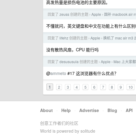
高发热量是损伤电池的主要原因。
回复了
zeuss
创建的主题
Apple
国补 macbook a
›
›
不懂就问，英文键盘和中文在功能上有什么区别
回复了
lifehz
创建的主题
Apple
换机了 mac air m
›
›
没有散热风扇，CPU 能行吗
回复了
desususula
创建的主题
Apple
Mac 上大家
›
›
@
ammeto
#17 这浏览器有什么优点？
1
2
3
4
5
6
7
8
9
10
About
·
Help
·
Advertise
·
Blog
·
API
创意工作者们的社区
World is powered by solitude