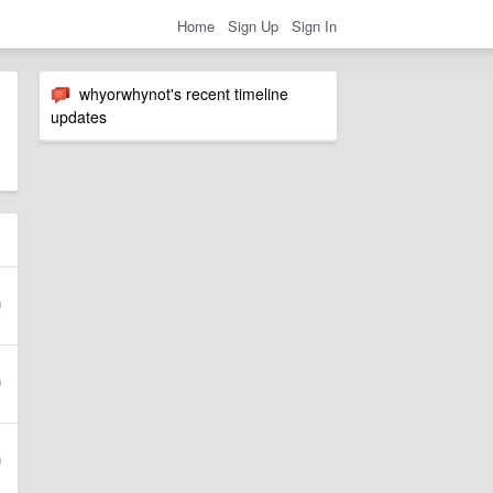
Home
Sign Up
Sign In
whyorwhynot's recent timeline
updates