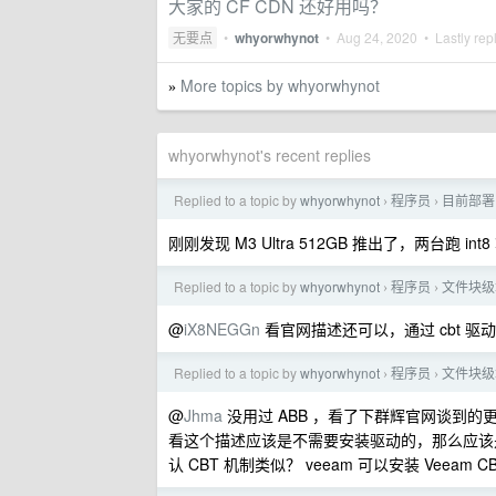
大家的 CF CDN 还好用吗？
无要点
•
whyorwhynot
•
Aug 24, 2020
• Lastly rep
More topics by whyorwhynot
»
whyorwhynot's recent replies
Replied to a topic by
whyorwhynot
程序员
目前部署 
›
›
刚刚发现 M3 Ultra 512GB 推出了，两台跑 
Replied to a topic by
whyorwhynot
程序员
文件块级
›
›
@
iX8NEGGn
看官网描述还可以，通过 cbt 驱
Replied to a topic by
whyorwhynot
程序员
文件块级
›
›
@
Jhma
没用过 ABB ，看了下群辉官网谈到的更
看这个描述应该是不需要安装驱动的，那么应该是需要
认 CBT 机制类似？ veeam 可以安装 Veeam C