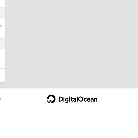
4
假
4
e