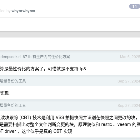
11
lied by
whyorwhynot
deepseek r1 671b 有生产力的性价比方案
Mar 6, 202
int8 算是最性价比的方案了，可惜就是不支持 fp8
增量备份的工具
Sep 27, 202
动实现。
增量备份的工具
Sep 27, 202
改块跟踪 (CBT) 技术是利用 VSS 拍摄快照并识别在快照之间更改的块，
扫描比对整个文件判断变更的块，原理貌似和 restic 、veeam 的
BT driver ，这个似乎是真的 CBT 实现