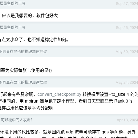
增量备份的工具
Sep 27, 202
 台，应该是我想要的，软件包好大
增量备份的工具
Sep 26, 202
attobd ，有点太小众了，也不知道稳定性如何。
不同显存显卡的推理加速框架
May 30, 202
用率为实际每张卡使用的显存
不同显存显卡的推理加速框架
May 24, 202
 ，运行起来有些复杂啊，
convert_checkpoint.py
转换模型设置--tp_size 4 的
来大小是相同的，用 mpirun 简单跑了跑小模型，看到日志里面显示 Rank 0 is
 1 ，推测显存占用还应该是平均分配啊
S 可以被中间人攻击？
Apr 18, 202
网络环境下用的也比较多，就是国内跑 udp 流量可能存在 qos 等问题，另外