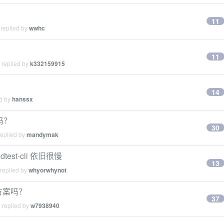
11
 replied by
wwhc
11
 replied by
k332159915
14
ed by
hanssx
吗？
30
replied by
mandymak
test-cli 依旧很慢
13
 replied by
whyorwhynot
方案吗？
37
 replied by
w7938940