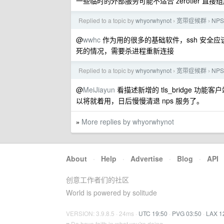
一些临时的外部服务可能不适合 zerotier 
Replied to a topic by
whyorwhynot
宽带症候群
NP
›
›
@
wwhc
作为用的很多的基础软件，ssh 安全应
死的情况，需要杀进程重新连接
Replied to a topic by
whyorwhynot
宽带症候群
NP
›
›
@
MeiJiayun
看描述新增的 tls_bridge
以将就着用，日后慢慢清退 nps 服务了。
More replies by whyorwhynot
»
About
·
Help
·
Advertise
·
Blog
·
API
创意工作者们的社区
World is powered by solitude
VERSION: 3.9.8.5 · 24ms ·
UTC 19:50
·
PVG 03:50
·
LAX 1
♥ Do have faith in what you're doing.