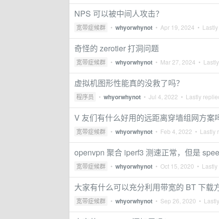
NPS 可以被中间人攻击？
宽带症候群
•
whyorwhynot
•
Apr 19, 2024
• Lastly
奇怪的 zerotier 打洞问题
宽带症候群
•
whyorwhynot
•
Mar 27, 2024
• Lastly
虚拟机图形性能真的没救了吗？
程序员
•
whyorwhynot
•
Jul 4, 2022
• Lastly repli
V 友们有什么好用的远距离穿墙组网方案
宽带症候群
•
whyorwhynot
•
Feb 4, 2022
• Lastly 
openvpn 聚合 iperf3 测速正常，但是 speed
宽带症候群
•
whyorwhynot
•
Oct 15, 2020
• Lastly
大家有什么可以充分利用带宽的 BT 下载
宽带症候群
•
whyorwhynot
•
Sep 26, 2020
• Lastly