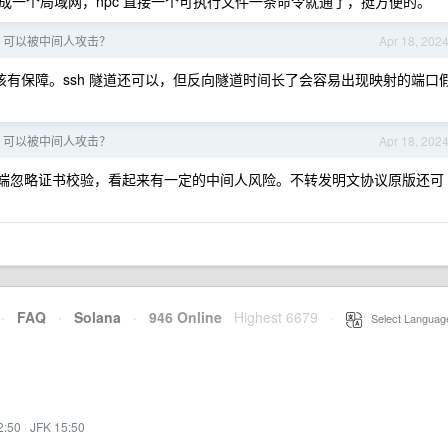
直接组成一个局域网，npc 直接一个可执行文件一条命令就通了，挺方便的。
S 可以被中间人攻击？
Apr 18, 202
该有保障。ssh 隧道还可以，但反向隧道时间长了会容易出现映射的端口
S 可以被中间人攻击？
Apr 18, 202
 功能客户端忽略证书校验，看起来有一定的中间人风险。不转发明文协议原版还可
·
FAQ
·
Solana
·
946 Online
Highest 6679
·
Select Languag
2:50
·
JFK 15:50