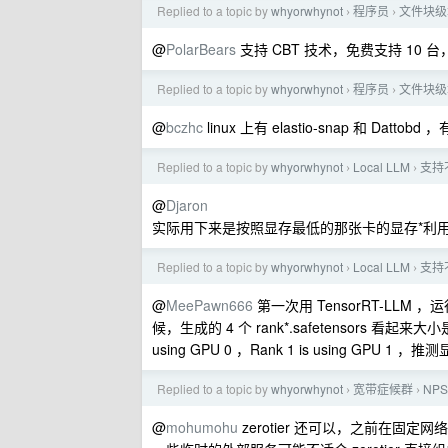
Replied to a topic by
whyorwhynot
程序员
文件块级
›
›
@
PolarBears
支持 CBT 技术，免费支持 10
Replied to a topic by
whyorwhynot
程序员
文件块级
›
›
@
bczhc
linux 上有 elastio-snap 和 D
Replied to a topic by
whyorwhynot
Local LLM
支持
›
›
@
Djaron
实际用下来是按照显存最低的那张卡的显存*利
Replied to a topic by
whyorwhynot
Local LLM
支持
›
›
@
MeePawn666
第一次用 TensorRT-LLM
候，生成的 4 个 rank*.safetensors 看起
using GPU 0 ，Rank 1 is using GPU
Replied to a topic by
whyorwhynot
宽带症候群
NP
›
›
@
mohumohu
zerotier 还可以，之前在固定