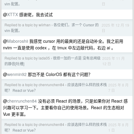
日
vim 配置。
@
XTTX
感谢佬，我去试试
Replied to a topic by wiirhan
各位佬们，求一个 Cursor 的
2025 年 12 月 19
›
日
vim 配置。
@
Maboroshii
我感觉 cursor 用的最爽的还是自动补全。我之前用
nvim 一直是使用 codex ，在 tmux 中左边敲代码，右边 ai 。
Replied to a topic by lada05
很烦一加的一点是 没有总闸级
2025 年 11 月
›
12 日
的静音[吐槽]
@
wenmin92
那岂不是 ColorOS 都有这个问题？
Replied to a topic by chenrunchen84
应该选择什么样的技术栈
2025 年 8 月
›
7 日
呢？ React or Vue？
@
chenrunchen84
没有必须 React 的场景，只是如果你对 React 感
兴趣可以学习一下。主要看你自己的使用场景。React 的生态相对
Vue 更丰富。
Replied to a topic by chenrunchen84
应该选择什么样的技术栈
2025 年 8 月
›
1 日
呢？ React or Vue？