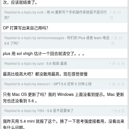
次，应该就结束了。
Replied to a topic by vultr
用 AI 重新写个手机操作系统是不是可行
7 月 10
›
日
的？
OP 打算写出来自己用吗？
Replied to a topic by lanhoomessages
你们的 Plus 或者 team 堆送
7 月 10
›
日
5.6 了吗？
plus 用 sol xhigh 估计一个回合就清空了。。。
Replied to a topic by azal
5.6 极高 最高
7 月 10 日
›
最高比极高大吧？都没敢用最高，现在感觉很慢
Replied to a topic by alexluo1
GPT-5.6 还有 5 分钟上线
7 月 10 日
›
只有 Mac OS 更新了吗？我的 Windows 上面没看到提示。Mac 更新
完也还没看到 5.6 。
Replied to a topic by YBill
5.6 是不是要来了
7 月 8 日
›
我昨天用 5.4 mini 就报了这个。换了一下思考强度接着用，没看出来
有什么问题。