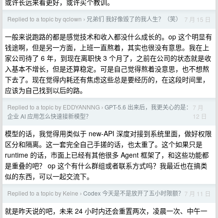
或许长远来看更好，或许买个教训。
Replied to a topic by qclown
兄弟们 我好像毁了的我人生？（笑）
7 月 15 日
›
一般来说跑路的都是感觉技术和收入都没什么成长的。op 这个明显有
钱途啊，但是另一方面，上班一直熬着，其实也很没有意思。我在上
家公司待了 6 年，到现在离职快 3 个月了，之前在公司的状态就是收
入基本不增长，但是还算稳定。可是自己觉得熬着没意思，也不想熬
下去了。现在觉得内耗还有焦虑这些总是要经历的，在这段时间里，
应该为自己找到以后的路。
Replied to a topic by EDDYANNNG
GPT-5.6 出来后，我更关心的是：
7 月
›
12 日
企业 AI 应用怎么快速接新模型？
模型的话，我觉得用类似于 new-API 深度对接到系统里面，做好权限
区分和隔离。这一套完全自己手搓的话，也太重了。这个如果只是
runtime 的话，市面上已经有其他很多 Agent 框架了，和这些功能都
是重叠的吧？ op 这个有什么群组或者联系方式吗？我最近也在搞类
似的东西，可以一起交流下。
Replied to a topic by Keine
Codex 今天是不是放开了五小时限额？
7 月 11 日
›
就是昨天说的吧，未来 24 小时内还会重置两次，凌晨一次、中午一