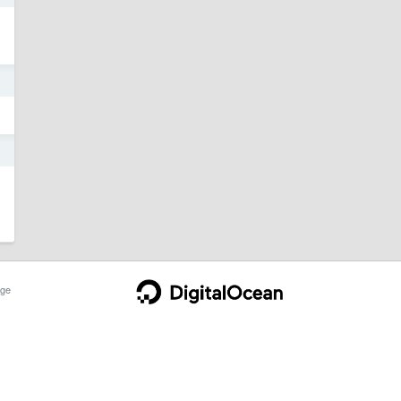
2
2
ge