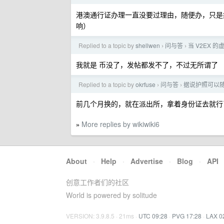
港澳通行证办理一直没要过理由，随便办，只是疫
响）
Replied to a topic by
shellwen
问与答
当 V2EX 
›
›
我就是 币没了，发帖都发不了，不过无所谓了
Replied to a topic by
okrfuse
问与答
据说护照可以
›
›
前几个月换的，就在派出所，拿着身份证去就行
More replies by wikiwiki6
»
About
·
Help
·
Advertise
·
Blog
·
API
创意工作者们的社区
World is powered by solitude
VERSION: 3.9.8.5 · 21ms ·
UTC 09:28
·
PVG 17:28
·
LAX 0