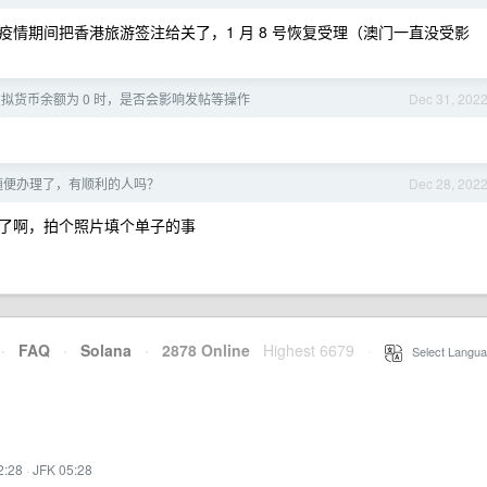
情期间把香港旅游签注给关了，1 月 8 号恢复受理（澳门一直没受影
的虚拟货币余额为 0 时，是否会影响发帖等操作
Dec 31, 202
随便办理了，有顺利的人吗？
Dec 28, 202
了啊，拍个照片填个单子的事
·
FAQ
·
Solana
·
2878 Online
Highest 6679
·
Select Langua
2:28
·
JFK 05:28