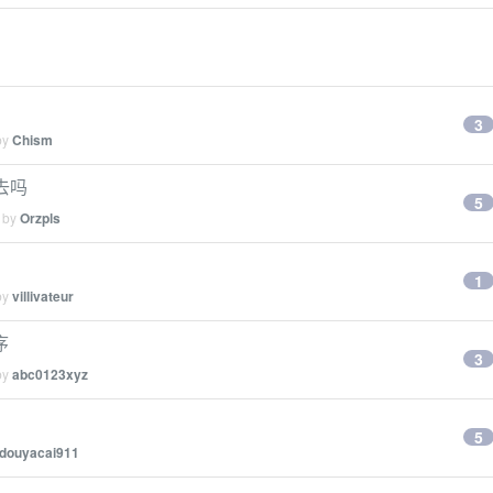
3
by
Chism
回去吗
5
d by
Orzpls
1
by
villivateur
序
3
by
abc0123xyz
5
douyacai911