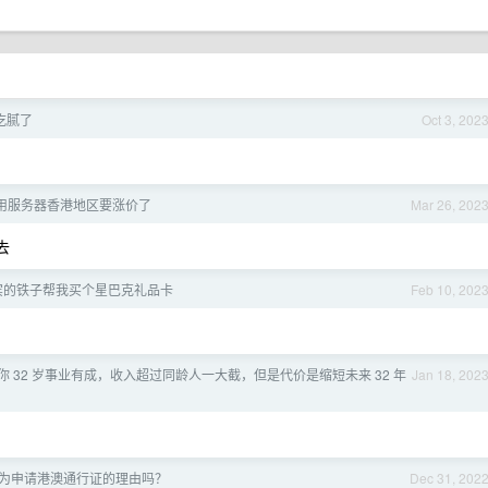
吃腻了
Oct 3, 202
用服务器香港地区要涨价了
Mar 26, 202
去
宾的铁子帮我买个星巴克礼品卡
Feb 10, 202
 32 岁事业有成，收入超过同龄人一大截，但是代价是缩短未来 32 年
Jan 18, 202
以作为申请港澳通行证的理由吗？
Dec 31, 202