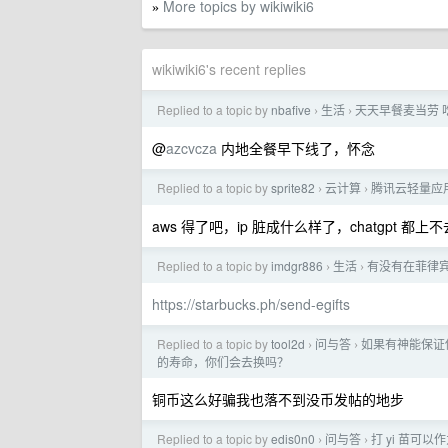
More topics by wikiwiki6
»
wikiwiki6's recent replies
Replied to a topic by
nbafive
生活
天天早餐麦当劳 
›
›
@
azcvcza
内地全餐早下线了，怀念
Replied to a topic by
sprite82
云计算
腾讯云轻量应
›
›
aws 得了吧，ip 脏成什么样了，chatgpt 都上不
Replied to a topic by
imdgr886
生活
有没有在菲律
›
›
https://starbucks.ph/send-egifts
Replied to a topic by
tool2d
问与答
如果有神能保证你
›
›
的寿命，你们会去换吗？
铜币这么好骗我也落不到没币发帖的地步
Replied to a topic by
edis0n0
问与答
打 yi 苗可
›
›