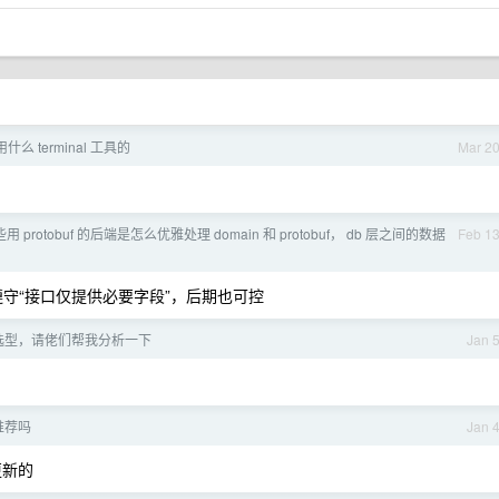
 terminal 工具的
Mar 2
 protobuf 的后端是怎么优雅处理 domain 和 protobuf， db 层之间的数据
Feb 1
最好遵守“接口仅提供必要字段”，后期也可控
选型，请佬们帮我分析一下
Jan 
推荐吗
Jan 
更新的