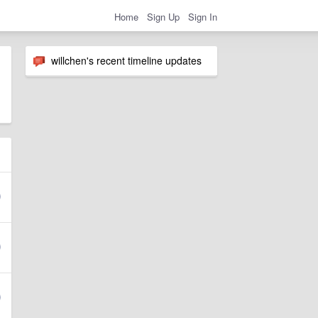
Home
Sign Up
Sign In
willchen's recent timeline updates