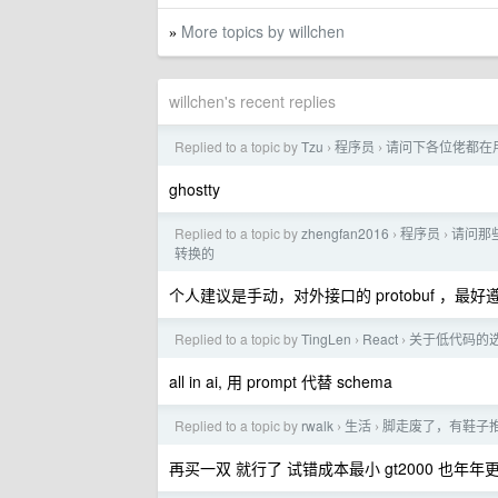
More topics by willchen
»
willchen's recent replies
Replied to a topic by
Tzu
程序员
请问下各位佬都在用什么
›
›
ghostty
Replied to a topic by
zhengfan2016
程序员
请问那些用
›
›
转换的
个人建议是手动，对外接口的 protobuf ，
Replied to a topic by
TingLen
React
关于低代码的
›
›
all in ai, 用 prompt 代替 schema
Replied to a topic by
rwalk
生活
脚走废了，有鞋子
›
›
再买一双 就行了 试错成本最小 gt2000 也年年