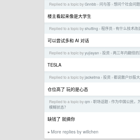
Replied to a topic by
Gnnbb
问与答
想问个社会问题
›
›
楼主看起来像是大学生
Replied to a topic by
shutting
程序员
有什么技术改
›
›
可以尝试多和 AI 对话
Replied to a topic by
yujiayan
投资
两三年内翻倍的
›
›
TESLA
Replied to a topic by
jacketma
投资
都说散户炒股大
›
›
仓位高了 玩的是心态
Replied to a topic by
qm
职场话题
作为中国公民，
›
›
模糊状态？
缺钱了 就搞你
More replies by willchen
»