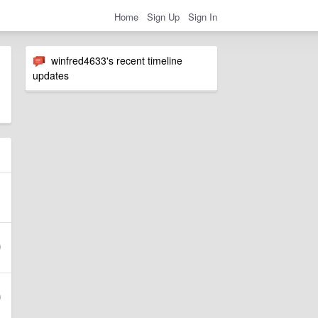
Home
Sign Up
Sign In
winfred4633's recent timeline
updates