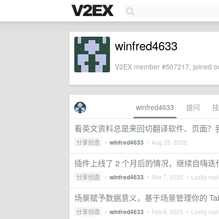
winfred4633
V2EX member #507217, joined on
winfred4633
提问
技
看英文资料总是来回切翻译软件、页面？
分享创造
•
winfred4633
•
Aug 25, 2025
插件上线了 2 个月后的情况，继续自嗨迭
分享创造
•
winfred4633
•
Mar 7, 2025
• Lastly rep
场景赋予数据意义，基于场景管理你的 T
分享创造
•
winfred4633
•
Feb 6, 2025
• Lastly rep