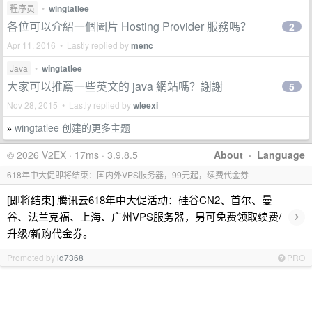
程序员
•
wingtatlee
各位可以介紹一個圖片 Hosting Provider 服務嗎？
2
Apr 11, 2016 • Lastly replied by
menc
Java
•
wingtatlee
大家可以推薦一些英文的 java 網站嗎？謝謝
5
Nov 28, 2015 • Lastly replied by
wleexi
wingtatlee 创建的更多主题
»
© 2026 V2EX · 17ms · 3.9.8.5
About
·
Language
618年中大促即将结束：国内外VPS服务器，99元起，续费代金券
[即将结束] 腾讯云618年中大促活动：硅谷CN2、首尔、曼
›
谷、法兰克福、上海、广州VPS服务器，另可免费领取续费/
升级/新购代金券。
Promoted by
id7368
PRO