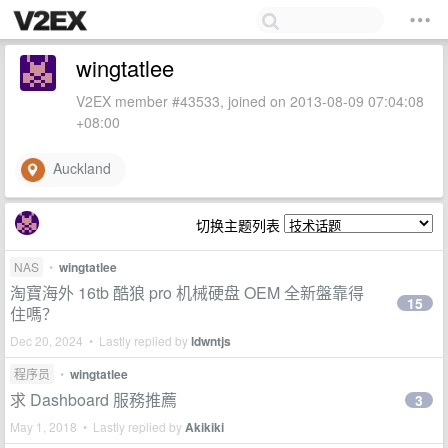
wingtatlee
V2EX member #43533, joined on 2013-08-09 07:04:08
+08:00
Auckland
切换主题列表
NAS
•
wingtatlee
淘寶海外 16tb 酷狼 pro 机械硬盘 OEM 全新盤靠得
15
住嗎？
Dec 20, 2024 • Lastly replied by
ldwntjs
程序员
•
wingtatlee
求 Dashboard 服務推薦
3
May 1, 2018 • Lastly replied by
Akikiki