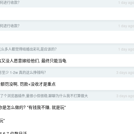
何进行收款？
1 day ag
何进行收款？
1 day ag
有这么多人都觉得结婚出彩礼是应该的？
1 day ag
格又没人愿意嫁给他们, 最终只能当龟
每月至少 1-2w 真的这么挣钱吗？
3 days ag
全额罚没啊, 罚款+没收才是重点
了个浏览器插件,量很小但很稳,聊聊为什么我不打算做大
3 days ag
你是怎么做的? "有钱我不赚, 就是玩"
玩"
6 7 位数日活