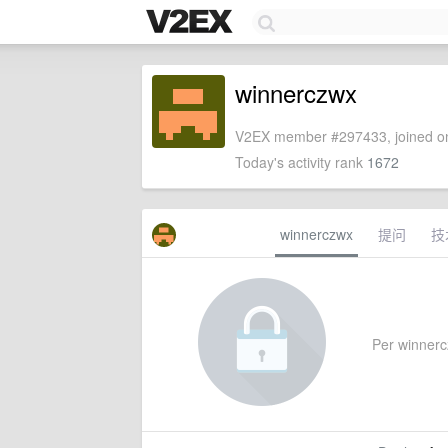
winnerczwx
V2EX member #297433, joined on
Today's activity rank
1672
winnerczwx
提问
技
Per winnercz