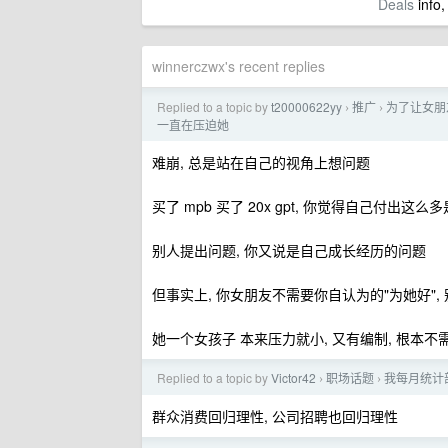
Deals
info,
winnerczwx's recent replies
Replied to a topic by
t20000622yy
推广
为了让女朋友
›
›
一直在压迫她
难崩, 总是站在自己的视角上想问题
买了 mpb 买了 20x gpt, 你觉得自己付出这么
别人提出问题, 你又说是自己成长经历的问题
但事实上, 你女朋友不需要你自认为的"为她好"
她一个女孩子 本来压力就小, 又有编制, 根本不
Replied to a topic by
Victor42
职场话题
我每月统计
›
›
群众消费回归理性, 公司招聘也回归理性