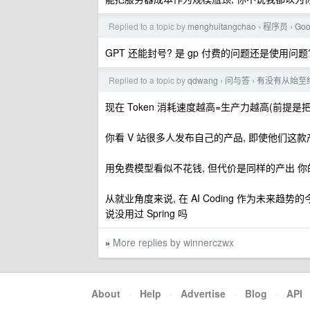
Replied to a topic by
menghuitangchao
程序员
Go
›
›
GPT 还能封号? 是 gp 付费的问题还是使用问题
Replied to a topic by
qdwang
问与答
有没有从始至终
›
›
现在 Token 消耗速度越高=生产力越高(前提是把
你看 V 站很多人发布自己的产品, 即使他们这款产
用免费模型看似不花钱, 但代价是同样的产出 
从就业角度来说, 在 AI Coding 作为未来趋势的
说没用过 Spring 吗
More replies by winnerczwx
»
About
·
Help
·
Advertise
·
Blog
·
API