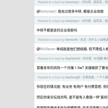
Replied to a topic by
homcrazy1
问与答
没实名，如
›
›
@
homcrazy1
我充过很多中转, 都是企业收款
Replied to a topic by
homcrazy1
问与答
没实名，如
›
›
中转不都是走的企业收款吗
Replied to a topic by
Vermonth
生活
为什么 v 站
›
›
@
MuXiaoan
单纯就是他们想结婚, 但不降低人
Replied to a topic by
SayHelloHi
问与答
AI 短剧 
›
›
冒着坐牢的风险一个月赚 1.5w? 关键被抓了要
Replied to a topic by
xiaohongt3
分享创造
一个人搞
›
›
你现在的情况是: 有业务 有用户 有付费意愿, 但
然后你来论坛找共鸣, 是不是有人像我一样"喜欢
能把服务器成本作为规模瓶颈, 你不说我都以为你 