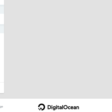
o
o
ge